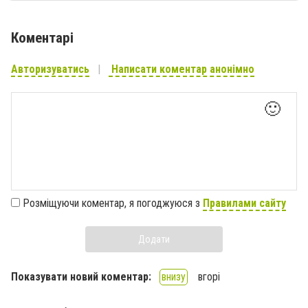
Коментарі
Авторизуватись
Написати коментар анонімно
🙂
Розміщуючи коментар, я погоджуюся з
Правилами сайту
Додати
Показувати новий коментар:
внизу
вгорі