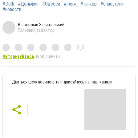
#Delfi
#Дельфин
#Одесса
#пляж
#танкер
#спасатели
#новости
Владислав Зіньковський
Головний редактор
0,0
Авторизуйтесь
, щоб оцінити
Діліться цією новиною та підписуйтесь на наші канали