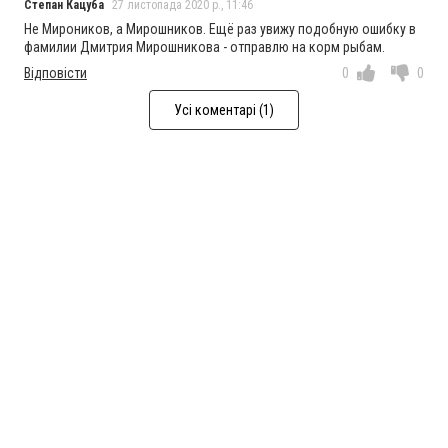
Степан Кацуба
27 листопада 2020 р., 11:46
Не Мироников, а Мирошников. Ещё раз увижу подобную ошибку в
фамилии Дмитрия Мирошникова - отправлю на корм рыбам.
Відповісти
0
0
Усі коментарі (1)