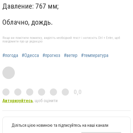
Давление: 767 мм;
Облачно, дождь.
Якщо ви помітили помилку, виділіть необхідний текст і натисніть Ctrl + Enter, щоб
повідомити про це редакцію
#погода
#Одесса
#прогноз
#ветер
#температура
0,0
Авторизуйтесь
, щоб оцінити
Діліться цією новиною та підписуйтесь на наші канали