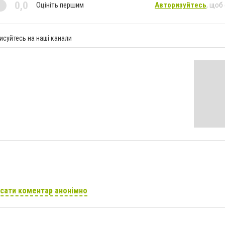
0,0
Оцініть першим
Авторизуйтесь
, щоб
исуйтесь на наші канали
сати коментар анонімно