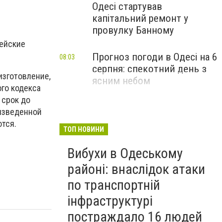
Одесі стартував
капітальний ремонт у
провулку Банному
цейские
Прогноз погоди в Одесі на 6
08:03
серпня: спекотний день з
изготовление,
ясним небом
ого кодекса
 срок до
оизведенной
тся.
ТОП НОВИНИ
Вибухи в Одеському
районі: внаслідок атаки
по транспортній
інфраструктурі
постраждало 16 людей