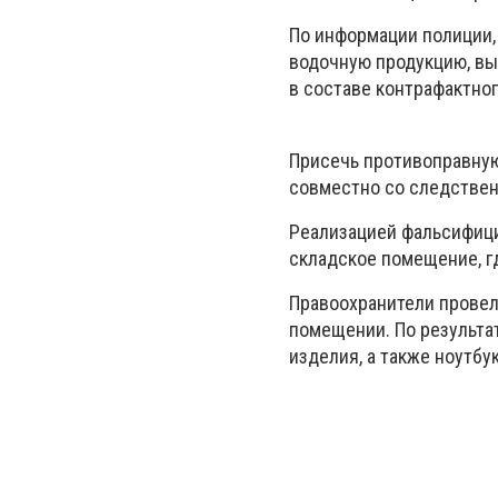
По информации полиции,
водочную продукцию, выд
в составе контрафактно
Присечь противоправную
совместно со следстве
Реализацией фальсифици
складское помещение, г
Правоохранители провел
помещении. По результа
изделия, а также ноутбу