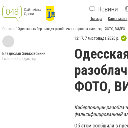
Новини
Погода
Карта міста
Головна
Одесская киберполиция разоблачила торговца смертью, - ФОТО, ВИДЕО
12:17, 7 листопада 2020 р.
Одесская
Владислав Зіньковський
Головний редактор
разоблач
ФОТО, В
Киберполиции разоблачи
фальсифицированный ал
Об этом сообщили в пре