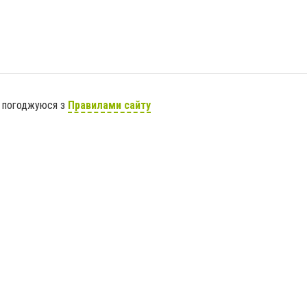
я погоджуюся з
Правилами сайту