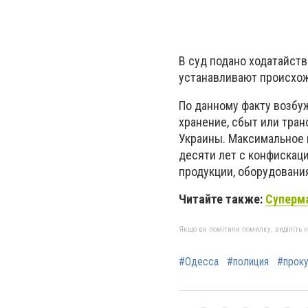
В суд подано ходатайст
устанавливают происхож
По данному факту возбуж
хранение, сбыт или тран
Украины. Максимальное н
десяти лет с конфискац
продукции, оборудовани
Читайте также:
Суперма
Якщо ви помітили помилку, виділіть нео
#Одесса
#полиция
#проку