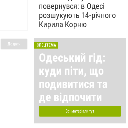
повернувся: в Одесі
розшукують 14-річного
Кирила Корню
Додати
СПЕЦТЕМА
Одеський гід:
куди піти, що
подивитися та
де відпочити
Всі матеріали тут