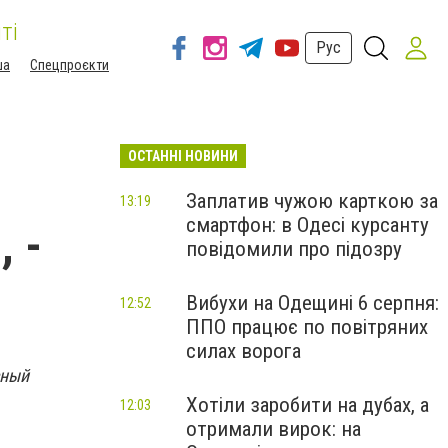
ті
Рус
ша
Спецпроєкти
ОСТАННІ НОВИНИ
Заплатив чужою карткою за
13:19
смартфон: в Одесі курсанту
 -
повідомили про підозру
Вибухи на Одещині 6 серпня:
12:52
ППО працює по повітряних
силах ворога
сный
Хотіли заробити на дубах, а
12:03
отримали вирок: на