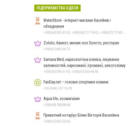
ПІДПРИЄМСТВА ОДЕСИ
WaterStore - інтернет магазин басейнів і
обладнання
+380(44)502-01-02, +380(66)777-78-42, +380(67)777-82-19, +380(67)890-80-80, +380(73)890-80-80, +380(44)502-01-03
Zoloto, банкет, мюзик-хол Золото, ресторан
+380(67)483-06-73
Samara Med, наркологічна клініка, лікування
залежностей, наркоманії, ігроманії, алкоголізму
+380(93)504-51-95, +380(97)266-96-96
FanDay.net – головні спортивні новини
+38 (044) 247-12-78
Aqua life, зоомагазин
+380(48)788-88-68
Приватний нотаріус Білик Вікторія Василівна
+380(67)941-65-95