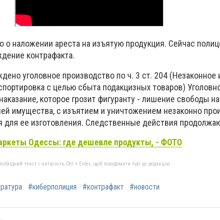
во о наложении ареста на изъятую продукция. Сейчас поли
дение контрафакта.
дено уголовное производство по ч. 3 ст. 204 (Незаконное 
спортировка с целью сбыта подакцизных товаров) Уголовн
аказание, которое грозит фигуранту - лишение свободы на
ией имущества, с изъятием и уничтожением незаконно пр
я для ее изготовления. Следственные действия продолжаю
ркеты Одессы: где дешевле продукты, - ФОТО
бхідний текст і натисніть Ctrl + Enter, щоб повідомити про це редакцію
ратура
#киберполиция
#контрафакт
#новости