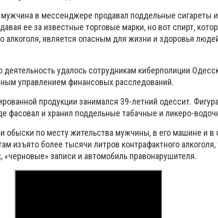
 мужчина в мессенджере продавал поддельные сигареты и
авая ее за известные торговые марки, но вот спирт, кото
го алкоголя, является опасным для жизни и здоровья люде
 деятельность удалось сотрудникам киберполиции Одесс
нным управлением финансовых расследований.
рованной продукции занимался 39-летний одессит. Фигур
де фасовал и хранил поддельные табачные и ликеро-водо
и обыски по месту жительства мужчины, в его машине и в
там изъято более тысячи литров контрафактного алкоголя,
к, «черновые» записи и автомобиль правонарушителя.