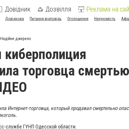
Довідник
Дозвілля
Реклама на сай
Довідкова
Питання-відповідь
Оголошення
Нерухомість
Афі
Надійне джерело
 киберполиция
ила торговца смертью,
ИДЕО
ла Интернет-торговца, который продавал смертельно опа
коголь.
сс-службе ГУНП Одесской области.