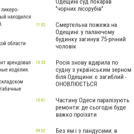
Одещині суд покарав
"чорних лісорубів"
 ликеро-
рый находился
й.
Смертельна пожежа на
11:02
Одещині: у палаючому
будинку загинув 75-річний
кой области
чоловік
Росія знову вдарила по
ант арендовал
10:33
судну з українським зерном
чные изделия.
біля Одещини: є загиблий -
 складском
ОНОВЛЮЄТЬСЯ
 табачные
Частину Одеси паралізують
10:01
ремонти: де сьогодні буде
важко проїхати
Без ям і з пандусами: в
09:02