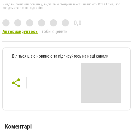
Якщо ви помітили помилку, виділіть необхідний текст і натисніть Ctrl + Enter, щоб
повідомити про це редакцію
0,0
Авторизируйтесь
, чтобы оценить
Діліться цією новиною та підписуйтесь на наші канали
Коментарі