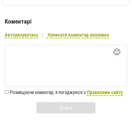
Коментарі
Авторизуватись
Написати коментар анонімно
🙂
Розміщуючи коментар, я погоджуюся з
Правилами сайту
Додати