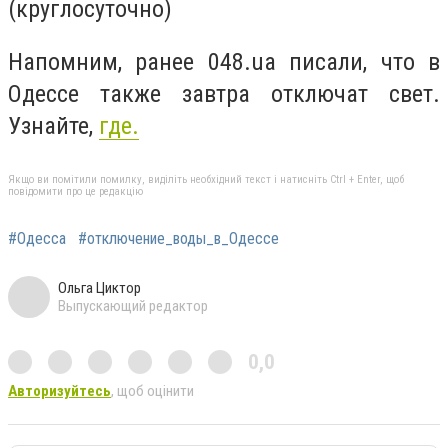
(круглосуточно)
Напомним, ранее 048.ua писали, что в
Одессе также завтра отключат свет.
Узнайте,
где.
Якщо ви помітили помилку, виділіть необхідний текст і натисніть Ctrl + Enter, щоб
повідомити про це редакцію
#Одесса
#отключение_воды_в_Одессе
Ольга Циктор
Выпускающий редактор
0,0
Авторизуйтесь
, щоб оцінити