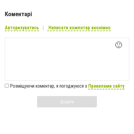
Коментарі
Авторизуватись
Написати коментар анонімно
🙂
Розміщуючи коментар, я погоджуюся з
Правилами сайту
Додати