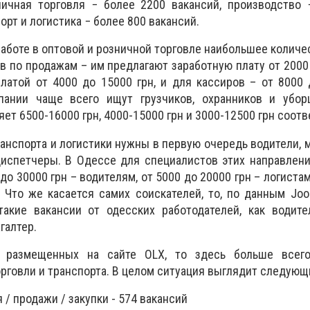
ничная торговля − более 2200 вакансий, производство 
орт и логистика − более 800 вакансий.
аботе в оптовой и розничной торговле наибольшее количе
 по продажам – им предлагают заработную плату от 2000 
латой от 4000 до 15000 грн, и для кассиров – от 8000 
пании чаще всего ищут грузчиков, охранников и убор
яет 6500-16000 грн, 4000-15000 грн и 3000-12500 грн соотв
ранспорта и логистики нужны в первую очередь водители,
диспетчеры. В Одессе для специалистов этих направлен
до 30000 грн – водителям, от 5000 до 20000 грн – логистам
 Что же касается самих соискателей, то, по данным Joo
такие вакансии от одесских работодателей, как водите
галтер.
, размещенных на сайте OLX, то здесь больше всег
орговли и транспорта. В целом ситуация выглядит следующ
 / продажи / закупки - 574 вакансий