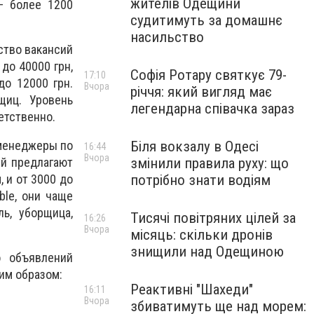
жителів Одещини
− более 1200
судитимуть за домашнє
насильство
ство вакансий
до 40000 грн,
Софія Ротару святкує 79-
17:10
до 12000 грн.
Вчора
річчя: який вигляд має
щиц. Уровень
легендарна співачка зараз
етственно.
 менеджеры по
Біля вокзалу в Одесі
16:44
Вчора
ий предлагают
змінили правила руху: що
, и от 3000 до
потрібно знати водіям
ble, они чаще
ль, уборщица,
Тисячі повітряних цілей за
16:26
Вчора
місяць: скільки дронів
знищили над Одещиною
о объявлений
им образом:
Реактивні "Шахеди"
16:11
Вчора
збиватимуть ще над морем: