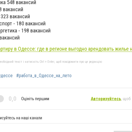
ика 548 вакансий
8 вакансий
 323 вакансий
спорт - 180 вакансий
ргетика - 198 вакансий
 вакансий
артиру в Одессе: где в регионе выгодно арендовать жилье н
бхідний текст і натисніть Ctrl + Enter, щоб повідомити про це редакцію
Одессе
#работа_в_Одессе_на_лето
0,0
Оцініть першим
Авторизуйтесь
, щоб
исуйтесь на наші канали