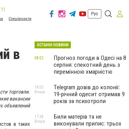
ті
Рус
ша
Спецпроєкти
ОСТАННІ НОВИНИ
ий в
Прогноз погоди в Одесі на 8
08:02
серпня: спекотний день з
перемінною хмарністю
Telegram довів до колонії:
18:03
сти торговли.
Вчора
19-річний одесит отримав 9
акие вакансии
років за психотропи
ых объявлений
Били матерів та не
17:28
Вчора
виконували припис: трьох
стов в таких