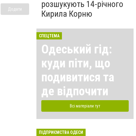
розшукують 14-річного
Додати
Кирила Корню
СПЕЦТЕМА
Одеський гід:
куди піти, що
подивитися та
де відпочити
Всі матеріали тут
ПІДПРИЄМСТВА ОДЕСИ