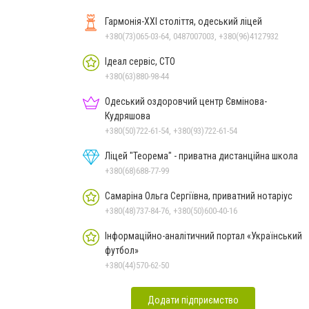
Гармонія-XXI століття, одеський ліцей
+380(73)065-03-64, 0487007003, +380(96)4127932
Ідеал сервіс, СТО
+380(63)880-98-44
Одеський оздоровчий центр Євмінова-
Кудряшова
+380(50)722-61-54, +380(93)722-61-54
Ліцей "Теорема" - приватна дистанційна школа
+380(68)688-77-99
Самаріна Ольга Сергіївна, приватний нотаріус
+380(48)737-84-76, +380(50)600-40-16
Інформаційно-аналітичний портал «Український
футбол»
+380(44)570-62-50
Додати підприємство