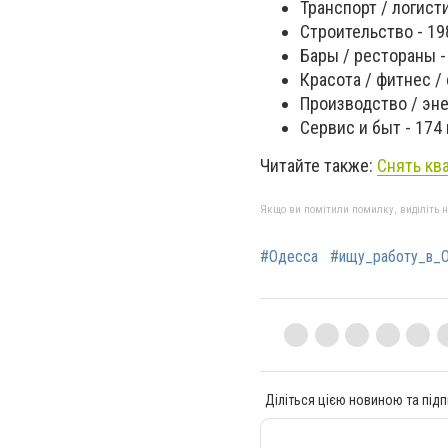
Транспорт / логист
Строительство - 19
Бары / рестораны -
Красота / фитнес / 
Производство / эне
Сервис и быт - 174
Читайте также:
Снять кв
Якщо ви помітили помилку, виділіть нео
#Одесса
#ищу_работу_в_
Діліться цією новиною та підп