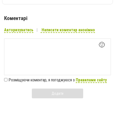
Коментарі
Авторизуватись
Написати коментар анонімно
🙂
Розміщуючи коментар, я погоджуюся з
Правилами сайту
Додати