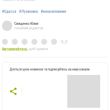
#Одесса
#Лузановка
#изнасилование
Священко Юлия
головний редактор
0,0
Авторизуйтесь
, щоб оцінити
Діліться цією новиною та підписуйтесь на наші канали