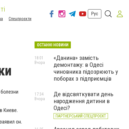
ті
Рус
ша
Спецпроєкти
ОСТАННІ НОВИНИ
«Данина» замість
18:01
Вчора
демонтажу: в Одесі
ки
чиновника підозрюють у
поборах з підприємців
 болезни
Де відсвяткувати день
17:34
Вчора
народження дитини в
Одесі?
в Киеве.
ПАРТНЕРСЬКИЙ СПЕЦПРОЄКТ
заявил он.