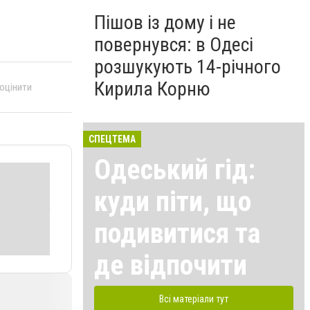
Пішов із дому і не
повернувся: в Одесі
розшукують 14-річного
Кирила Корню
 оцінити
СПЕЦТЕМА
Одеський гід:
куди піти, що
подивитися та
де відпочити
Всі матеріали тут