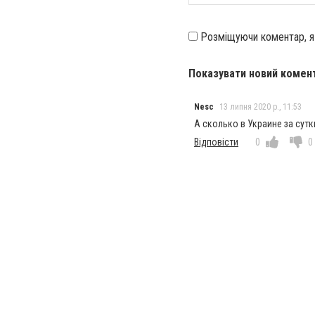
Розміщуючи коментар, 
Показувати новий комен
Nesc
13 липня 2020 р., 11:53
А сколько в Украине за сут
Відповісти
0
0