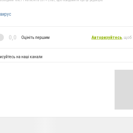
бхідний текст і натисніть Ctrl + Enter, щоб повідомити про це редакцію
вирус
0,0
Оцініть першим
Авторизуйтесь
, щоб
исуйтесь на наші канали