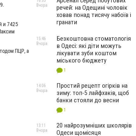
Арсенал серед побутових
16:35
9.
Вчора
речей: на Одещині чоловік
ховав понад тисячу набоїв і
гранати
й и 7425
Максим
Безкоштовна стоматологія
15:46
Вчора
в Одесі: які діти можуть
тодом ПЦР, а
лікувати зуби коштом
міського бюджету
1
Простий рецепт огірків на
14:06
Вчора
зиму: топ-5 лайфхаків, щоб
банки стояли до весни
1
20 найрозумніших школярів
13:11
Вчора
Одеси щомісяця