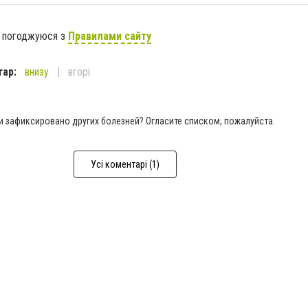
я погоджуюся з
Правилами сайту
тар:
внизу
вгорі
ки зафиксировано других болезней? Огласите списком, пожалуйста.
Усі коментарі (1)