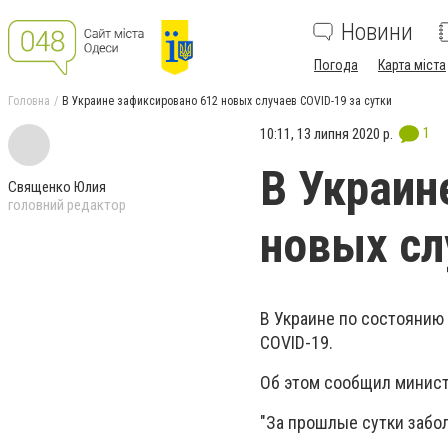
Новини
Погода
Карта міста
Головна
В Украине зафиксировано 612 новых случаев COVID-19 за сутки
1
10:11, 13 липня 2020 р.
В Украин
Священко Юлия
головний редактор
новых сл
В Украине по состоянию
COVID-19.
Об этом сообщил минист
"За прошлые сутки забол