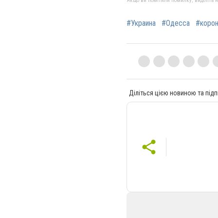
Якщо ви помітили помилку, виділіть нео
#Украина
#Одесса
#корон
Діліться цією новиною та підп