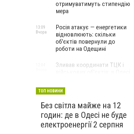
отримуватимуть стипендію
мера
Росія атакує — енергетики
13:09
Вчора
відновлюють: скільки
об'єктів повернули до
роботи на Одещині
Зливав координати ТЦК і
12:04
Вчора
військових об'єктів: в Одесі
затримали агента кремля
ТОП НОВИНИ
Без світла майже на 12
годин: де в Одесі не буде
електроенергії 2 серпня