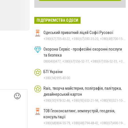
ПІДПРИЄМСТВА ОДЕСИ
Одеський приватний ліцей Софії Русової
+380(67)705-40-22, +380(67)283-35-20, +380(48)700-15-78, +380(94)952-45-78
Охорона Сервіс - професійні охоронні послуги
та безпека
0800400477, +380(67)556-52-77, +380(67)556-52-33, +380(93)390-95-75, +380(63)735-30-69
БТІ України
+380(94)995-40-00
Rais, творча майстерня, поліграфія, палітурка,
дизайнерський картон
🙂
+380(50)978-32-46, +380(93)653-21-94, +380(93)321-10-71
ТОВ Геоконсалтинг, землеустрій, геодезія,
консультації
+380(68)804-55-79, +380(48)794-48-42, +380(67)490-19-92