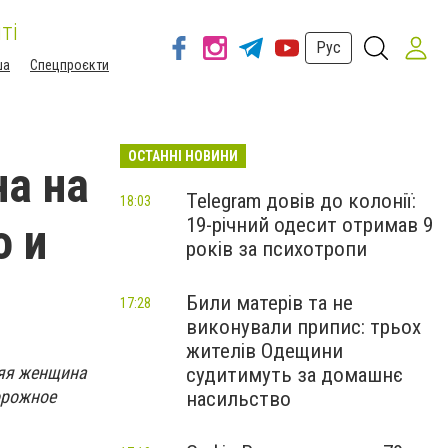
ті
Рус
ша
Спецпроєкти
ОСТАННІ НОВИНИ
а на
Telegram довів до колонії:
18:03
19-річний одесит отримав 9
о и
років за психотропи
Били матерів та не
17:28
виконували припис: трьох
жителів Одещини
няя женщина
судитимуть за домашнє
орожное
насильство