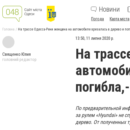
Новини
Погода
Карта міста
Головна
На трассе Одесса-Рени женщина на автомобиле врезалась в дерево и пог
13:50, 11 липня 2020 р.
На трасс
Священко Юлия
головний редактор
автомоби
погибла,
По предварительной инф
за рулем «Hyundai» не с
дерево. От полученных 