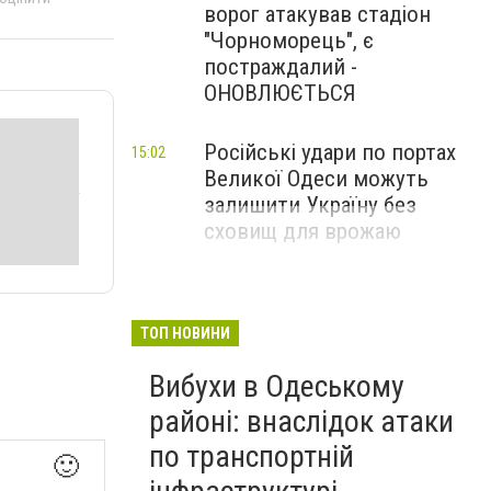
ворог атакував стадіон
"Чорноморець", є
постраждалий -
ОНОВЛЮЄТЬСЯ
Російські удари по портах
15:02
Великої Одеси можуть
залишити Україну без
сховищ для врожаю
ТОП НОВИНИ
Вибухи в Одеському
районі: внаслідок атаки
по транспортній
🙂