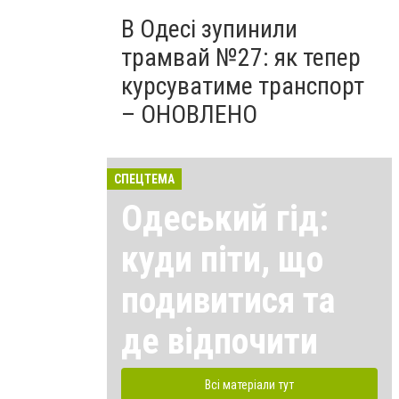
В Одесі зупинили
трамвай №27: як тепер
курсуватиме транспорт
– ОНОВЛЕНО
СПЕЦТЕМА
Одеський гід:
куди піти, що
подивитися та
де відпочити
Всі матеріали тут