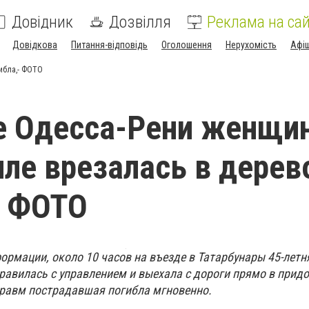
Довідник
Дозвілля
Реклама на сай
Довідкова
Питання-відповідь
Оголошення
Нерухомість
Афі
ибла,- ФОТО
е Одесса-Рени женщин
ле врезалась в дерев
- ФОТО
ормации, около 10 часов на въезде в Татарбунары 45-лет
правилась с управлением и выехала с дороги прямо в прид
травм пострадавшая погибла мгновенно.