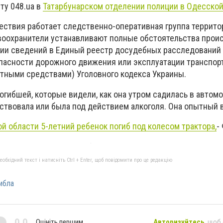
ту 048.ua в
Татарбунарском отделении полиции в Одесской
ествия работает следственно-оперативная группа террито
воохранители устанавливают полные обстоятельства прои
ии сведений в Единый реестр досудебных расследований п
пасности дорожного движения или эксплуатации транспорт
ными средствами) Уголовного кодекса Украины.
огибшей, которые видели, как она утром садилась в автомо
ствовала или была под действием алкоголя. Она опытный 
й области 5-летний ребенок погиб под колесом трактора,
-
бхідний текст і натисніть Ctrl + Enter, щоб повідомити про це редакцію
ибла
0,0
Оцініть першим
Авторизуйтесь
, щоб