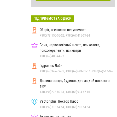
ПІДПРИЄМСТВА ОДЕСИ
Оберіг, агентство нерухомості
+380(73)150-55-52, +380(67)415-53-24
Брик, наркологічний центр, психологи,
психотерапевти, психіатри
+380(67)400-44-77
Гідравлік Лайн
+380(67)347-77-78, +380(67)693-31-07, +380(67)547-46-27, +380(67)679-57-97, +380(67)693-31-07, +380(67)219-04-70, +380(50)383-31-07, +380(67)219-04-57
Долина сонця, будинок для людей похилого
віку
+380(98)232-89-13, +380(68)934-67-16
Vector plus, Вектор Плюс
+380(97)718-54-54, +380(63)718-54-54
Академія дитинства