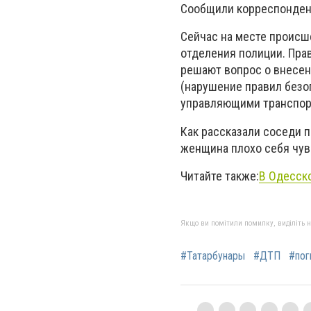
Сообщили корреспонден
Сейчас на месте происш
отделения полиции. Пра
решают вопрос о внесен
(нарушение правил безо
управляющими транспорт
Как рассказали соседи п
женщина плохо себя чув
Читайте также:
В Одесско
Якщо ви помітили помилку, виділіть нео
#Татарбунары
#ДТП
#пог