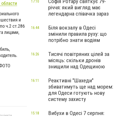
Софія Ротару святкує 79-
17:10
 области
річчя: який вигляд має
легендарна співачка зараз
риального
сшествия и
о ч.2 ст.286
Біля вокзалу в Одесі
16:44
а лицами,
змінили правила руху: що
потрібно знати водіям
биль,
Тисячі повітряних цілей за
16:26
водитель.
місяць: скільки дронів
 ФОТО
знищили над Одещиною
Реактивні "Шахеди"
16:11
збиватимуть ще над морем:
для Одеси готують нову
систему захисту
Вибухи в Одесі 7 серпня:
15:18
 оцінити