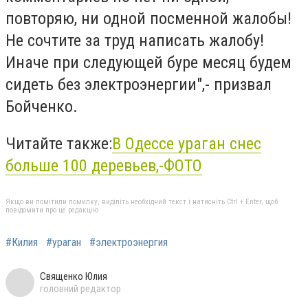
повторяю, ни одной посменной жалобы!
Не сочтите за труд написать жалобу!
Иначе при следующей буре месяц будем
сидеть без электроэнергии",- призвал
Бойченко.
Читайте также:
В Одессе ураган снес
больше 100 деревьев,-ФОТО
Якщо ви помітили помилку, виділіть необхідний текст і натисніть Ctrl + Enter, щоб
повідомити про це редакцію
#Килия
#ураган
#электроэнергия
Священко Юлия
головний редактор