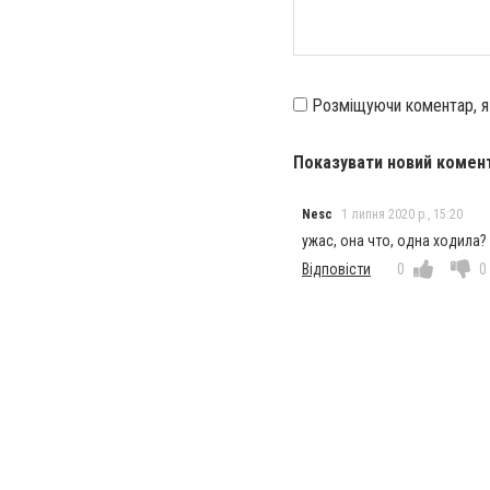
Розміщуючи коментар, 
Показувати новий комен
Nesc
1 липня 2020 р., 15:20
ужас, она что, одна ходила?
Відповісти
0
0