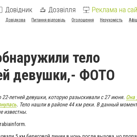
Довідник
Дозвілля
Реклама на сай
Довідкова
Питання-відповідь
Оголошення
Нерухомість
Афі
обнаружили тело
й девушки,- ФОТО
о 22-летней девушки, которую разыскивали с 27 июня.
Она 
рнулась
. Тело нашли в районе 44 км реки. В данный момен
е известны.
abiainform.
овали 5 км береговой линии в ночь после вызова, но проп