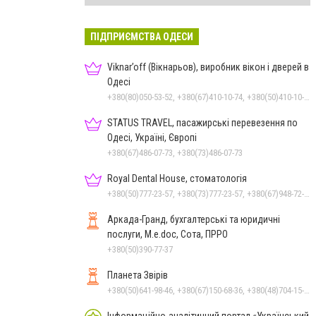
ПІДПРИЄМСТВА ОДЕСИ
Viknar’off (Вікнарьов), виробник вікон і дверей в
Одесі
+380(80)050-53-52, +380(67)410-10-74, +380(50)410-10-78
STATUS TRAVEL, пасажирські перевезення по
Одесі, Україні, Європі
+380(67)486-07-73, +380(73)486-07-73
Royal Dental House, стоматологія
+380(50)777-23-57, +380(73)777-23-57, +380(67)948-72-34
Аркада-Гранд, бухгалтерські та юридичні
послуги, M.e.doc, Сота, ПРРО
+380(50)390-77-37
Планета Звірів
+380(50)641-98-46, +380(67)150-68-36, +380(48)704-15-15
Інформаційно-аналітичний портал «Український