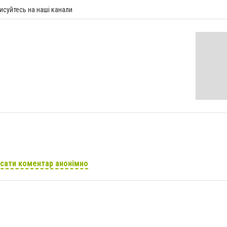
исуйтесь на наші канали
сати коментар анонімно