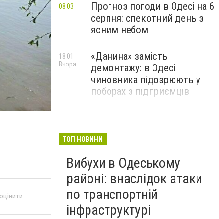
Прогноз погоди в Одесі на 6
08:03
серпня: спекотний день з
ясним небом
«Данина» замість
18:01
Вчора
демонтажу: в Одесі
чиновника підозрюють у
поборах з підприємців
ТОП НОВИНИ
Вибухи в Одеському
районі: внаслідок атаки
по транспортній
 оцінити
інфраструктурі