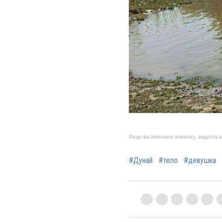
Якщо ви помітили помилку, виділіть нео
#Дунай
#тело
#девушка