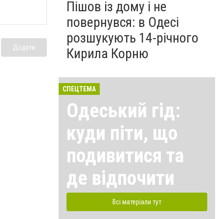
Пішов із дому і не
повернувся: в Одесі
розшукують 14-річного
Додати
Кирила Корню
СПЕЦТЕМА
Одеський гід:
куди піти, що
подивитися та
де відпочити
Всі матеріали тут