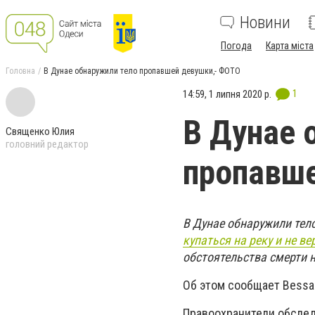
Новини
Погода
Карта міста
Головна
В Дунае обнаружили тело пропавшей девушки,- ФОТО
1
14:59, 1 липня 2020 р.
В Дунае 
Священко Юлия
головний редактор
пропавше
В Дунае обнаружили тел
купаться на реку и не ве
обстоятельства смерти н
Об этом сообщает Bessar
Правоохранители обслед