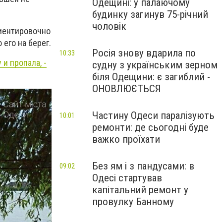
Одещині: у палаючому
будинку загинув 75-річний
чоловік
риентировочно
его на берег.
Росія знову вдарила по
10:33
и пропала, -
судну з українським зерном
біля Одещини: є загиблий -
ОНОВЛЮЄТЬСЯ
Частину Одеси паралізують
10:01
ремонти: де сьогодні буде
важко проїхати
Без ям і з пандусами: в
09:02
Одесі стартував
капітальний ремонт у
провулку Банному