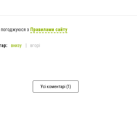
я погоджуюся з
Правилами сайту
тар:
внизу
вгорі
Усі коментарі (1)