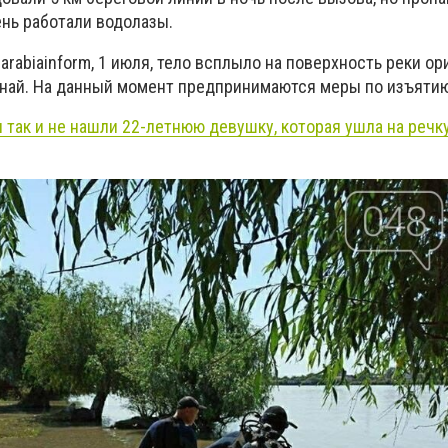
нь работали водолазы.
rabiainform, 1 июля, тело всплыло на поверхность реки о
унай. На данный момент предпринимаются меры по изъятию 
 так и не нашли 22-летнюю девушку, которая ушла на речку 