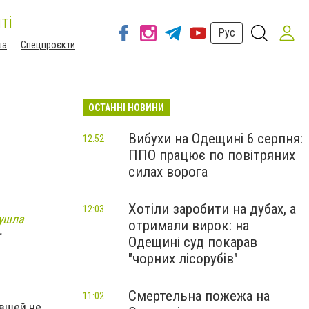
ті
Рус
ша
Спецпроєкти
ОСТАННІ НОВИНИ
Вибухи на Одещині 6 серпня:
12:52
ППО працює по повітряних
силах ворога
Хотіли заробити на дубах, а
12:03
ушла
отримали вирок: на
т
Одещині суд покарав
"чорних лісорубів"
Смертельна пожежа на
11:02
авшей не