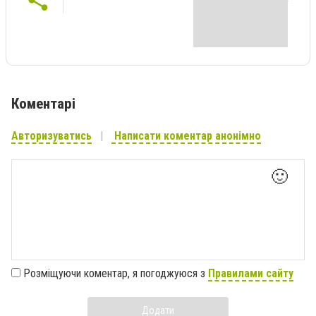
Коментарі
Авторизуватись
Написати коментар анонімно
🙂
Розміщуючи коментар, я погоджуюся з
Правилами сайту
Додати