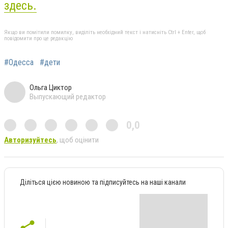
здесь.
Якщо ви помітили помилку, виділіть необхідний текст і натисніть Ctrl + Enter, щоб
повідомити про це редакцію
#Одесса
#дети
Ольга Циктор
Выпускающий редактор
0,0
Авторизуйтесь
, щоб оцінити
Діліться цією новиною та підписуйтесь на наші канали