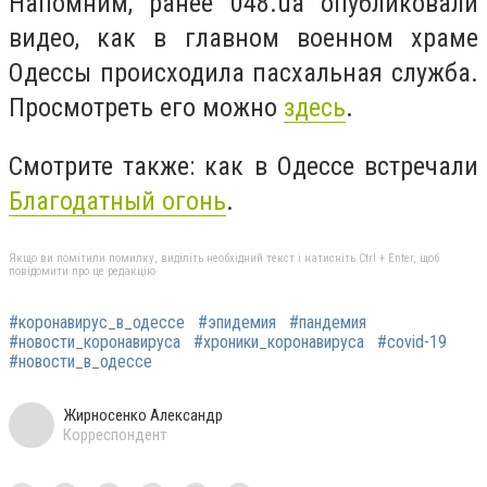
Напомним, ранее 048.ua опубликовали
видео, как в главном военном храме
Одессы происходила пасхальная служба.
Просмотреть его можно
здесь
.
Смотрите также: как в Одессе встречали
Благодатный огонь
.
Якщо ви помітили помилку, виділіть необхідний текст і натисніть Ctrl + Enter, щоб
повідомити про це редакцію
#коронавирус_в_одессе
#эпидемия
#пандемия
#новости_коронавируса
#хроники_коронавируса
#covid-19
#новости_в_одессе
Жирносенко Александр
Корреспондент