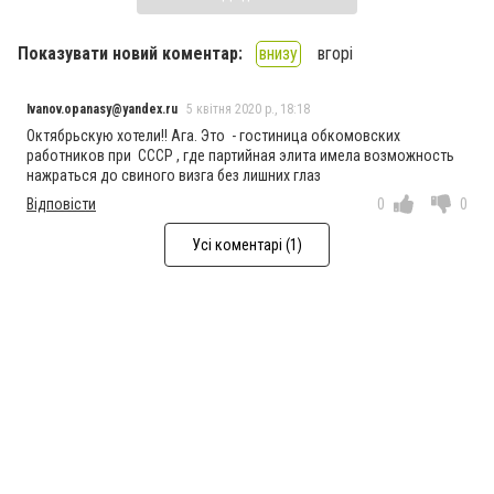
Показувати новий коментар:
внизу
вгорі
Ivanov.opanasy@yandex.ru
5 квітня 2020 р., 18:18
Октябрьскую хотели!! Ага. Это - гостиница обкомовских
работников при СССР , где партийная элита имела возможность
нажраться до свиного визга без лишних глаз
Відповісти
0
0
Усі коментарі (1)