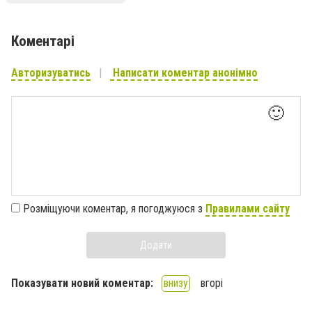
Коментарі
Авторизуватись
Написати коментар анонімно
🙂
Розміщуючи коментар, я погоджуюся з
Правилами сайту
Додати
Показувати новий коментар:
внизу
вгорі