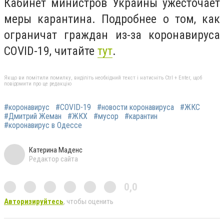
Кабинет министров Украины ужесточает
меры карантина. Подробнее о том, как
ограничат граждан из-за коронавируса
COVID-19, читайте
тут
.
Якщо ви помітили помилку, виділіть необхідний текст і натисніть Ctrl + Enter, щоб
повідомити про це редакцію
#коронавирус
#COVID-19
#новости коронавируса
#ЖКС
#Дмитрий Жеман
#ЖКХ
#мусор
#карантин
#коронавирус в Одессе
Катерина Маденс
Редактор сайта
0,0
Авторизируйтесь
, чтобы оценить