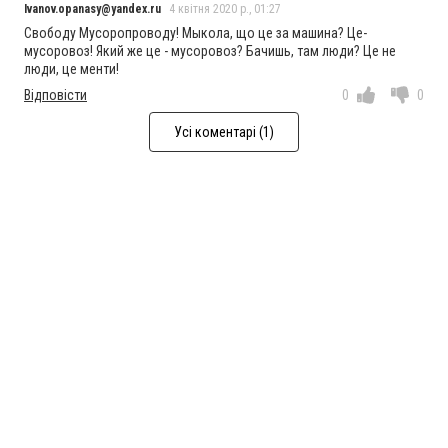
Ivanov.opanasy@yandex.ru
4 квітня 2020 р., 01:27
Свободу Мусоропроводу! Мыкола, що це за машина? Це-
мусоровоз! Який же це - мусоровоз? Бачишь, там люди? Це не
люди, це менти!
Відповісти
0
0
Усі коментарі (1)