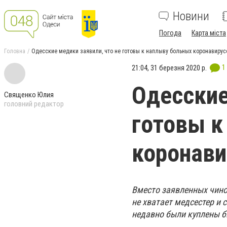
Новини
Погода
Карта міста
Головна
Одесские медики заявили, что не готовы к наплыву больных коронавирус
1
21:04, 31 березня 2020 р.
Одесские
Священко Юлия
головний редактор
готовы к
коронави
Вместо заявленных чино
не хватает медсестер и 
недавно были куплены 