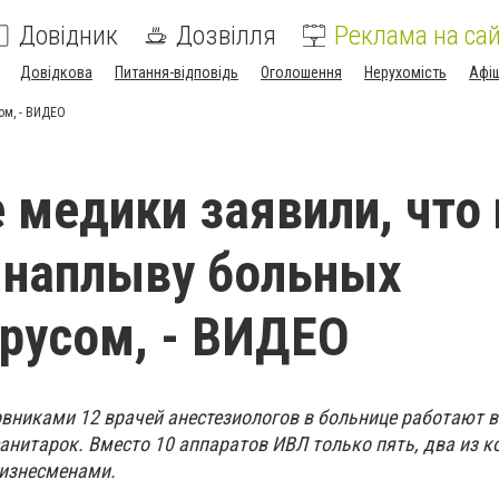
Довідник
Дозвілля
Реклама на сай
Довідкова
Питання-відповідь
Оголошення
Нерухомість
Афі
ом, - ВИДЕО
 медики заявили, что 
 наплыву больных
русом, - ВИДЕО
вниками 12 врачей анестезиологов в больнице работают в
санитарок. Вместо 10 аппаратов ИВЛ только пять, два из 
бизнесменами.