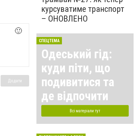
курсуватиме транспорт
– ОНОВЛЕНО
🙂
СПЕЦТЕМА
Одеський гід:
куди піти, що
подивитися та
Додати
де відпочити
Всі матеріали тут