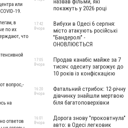
назвав фільми, які
центра или
покажуть у 2026 році
 COVID-19.
егам, в
Вибухи в Одесі 6 серпня:
17:42
Вчора
е по их
місто атакують російські
ерждают, что
"Бандеролі" -
ОНОВЛЮЄТЬСЯ
нтенсивной
Продав канабіс майже за 7
17:05
Вчора
тисяч: одеситу загрожує до
10 років із конфіскацією
от вопрос,-
Фатальний стрибок: 12-річну
16:20
Вчора
дівчинку знайшли мертвою
біля багатоповерхівки
сь на
Дорога знову "проковтнула"
16:01
 но ответов
Вчора
авто: в Одесі легковик
ы не готовы.