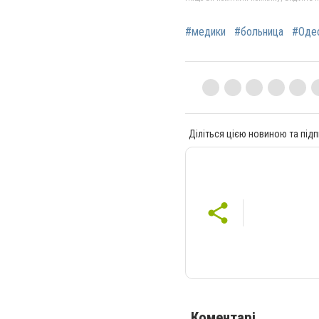
#медики
#больница
#Оде
Діліться цією новиною та підп
Коментарі