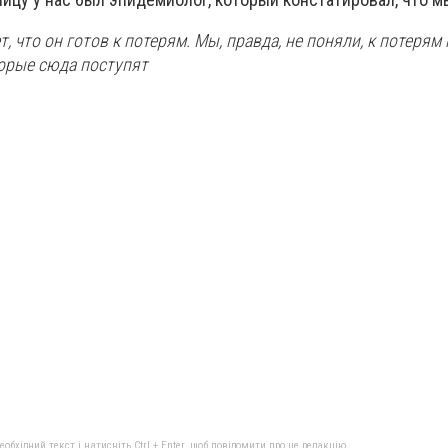
, что он готов к потерям. Мы, правда, не поняли, к потерям 
торые сюда поступят
бхідний текст і натисніть Ctrl + Enter, щоб повідомити про це редакцію