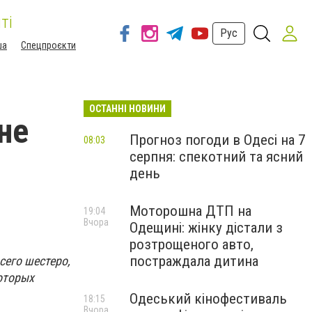
ті
Рус
ша
Спецпроєкти
ОСТАННІ НОВИНИ
не
Прогноз погоди в Одесі на 7
08:03
серпня: спекотний та ясний
день
Моторошна ДТП на
19:04
Вчора
Одещині: жінку дістали з
розтрощеного авто,
постраждала дитина
сего шестеро,
которых
Одеський кінофестиваль
18:15
Вчора