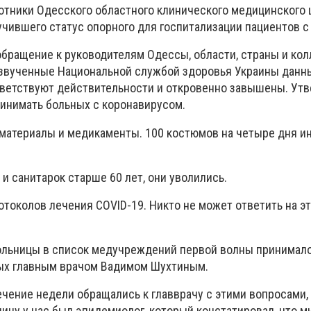
отники Одесского областного клинического медицинского 
чившего статус опорного для госпитализации пациентов с
бращение к руководителям Одессы, области, страны и колл
озвученные Национальной службой здоровья Украины данны
ветствуют действительности и откровенно завышены. Утв
ринимать больных с коронавирусом.
материалы и медикаменты. 100 костюмов на четыре дня и
и санитарок старше 60 лет, они уволились.
ротоколов лечения COVID-19. Никто не может ответить на эт
ольницы в список медучреждений первой волны принимало
ных главным врачом Вадимом Шухтиным.
чение недели обращались к главврачу с этими вопросами,
тницу у нас был эпидемиолог, который констатировал, что м