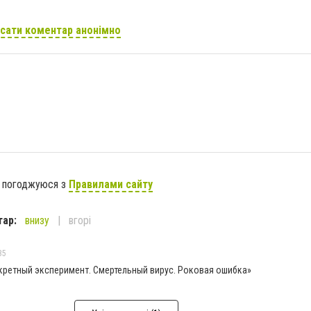
сати коментар анонімно
я погоджуюся з
Правилами сайту
тар:
внизу
вгорі
35
кретный эксперимент. Смертельный вирус. Роковая ошибка»