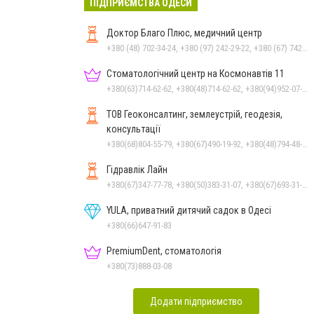
ПІДПРИЄМСТВА ОДЕСИ
Доктор Благо Плюс, медичний центр
+380 (48) 702-34-24, +380 (97) 242-29-22, +380 (67) 742-54-82
Стоматологічний центр на Космонавтів 11
+380(63)714-62-62, +380(48)714-62-62, +380(94)952-07-77, +380(48)795-77-77
ТОВ Геоконсалтинг, землеустрій, геодезія,
консультації
+380(68)804-55-79, +380(67)490-19-92, +380(48)794-48-42
Гідравлік Лайн
+380(67)347-77-78, +380(50)383-31-07, +380(67)693-31-07, +380(67)219-04-70, +380(67)693-31-07, +380(67)219-04-57, +380(67)679-57-97, +380(67)547-46-27
YULA, приватний дитячий садок в Одесі
+380(66)647-91-83
PremiumDent, стоматологія
+380(73)888-03-08
Додати підприємство