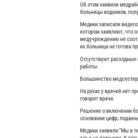
Об этом заявили медраб
больницы водников, полу
Медики записали видеоо
котором заявляют, что 
медучреждению не соот
их больница не готова п
Отсутствуют расходные 
работы.
Большинство медсестер 
На руках у врачей нет п
говорят врачи.
Решение о включении б
основании цифр, подан
Медики заявили:"Мы в те
так и не получили. В пя