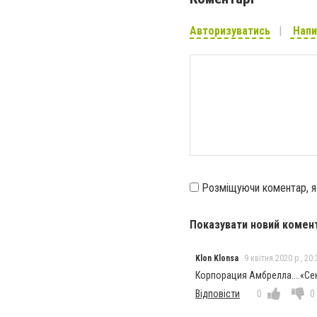
Авторизуватись
Напи
Розміщуючи коментар, 
Показувати новий комен
Klon Klonsa
9 квітня 2020 р., 20:
Корпорация Амбрелла....«Се
Відповісти
0
0