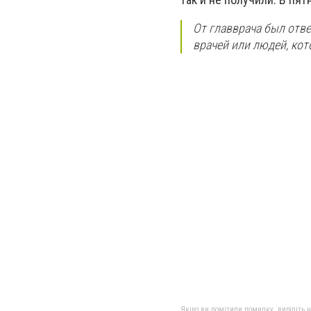
От главврача был ответ
врачей или людей, ко
Якщо ви помітили помилку, виділіть нео