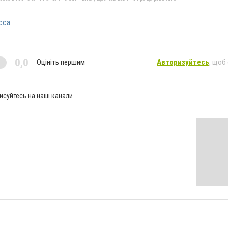
сса
0,0
Оцініть першим
Авторизуйтесь
, щоб
исуйтесь на наші канали