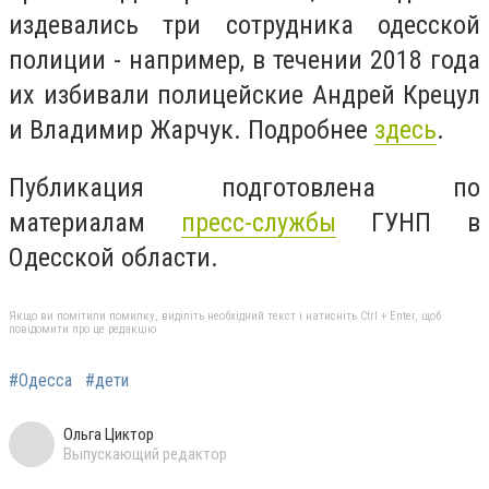
издевались три сотрудника одесской
полиции - например, в течении 2018 года
их избивали полицейские Андрей Крецул
и Владимир Жарчук. Подробнее
здесь
.
Публикация подготовлена по
материалам
пресс-службы
ГУНП в
Одесской области.
Якщо ви помітили помилку, виділіть необхідний текст і натисніть Ctrl + Enter, щоб
повідомити про це редакцію
#Одесса
#дети
Ольга Циктор
Выпускающий редактор