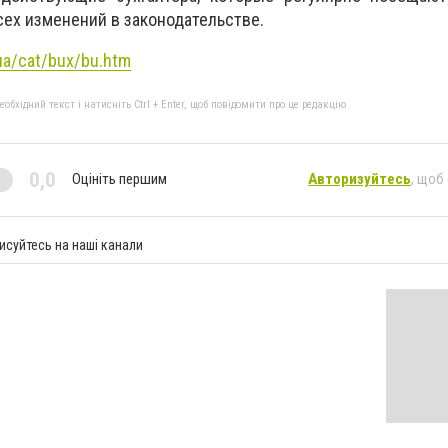
сех изменений в законодательстве.
ua/cat/bux/bu.htm
бхідний текст і натисніть Ctrl + Enter, щоб повідомити про це редакцію
0,0
Оцініть першим
Авторизуйтесь
, щоб
исуйтесь на наші канали