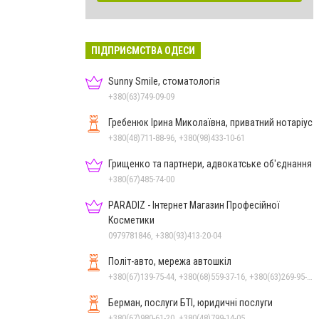
ПІДПРИЄМСТВА ОДЕСИ
Sunny Smile, стоматологія
+380(63)749-09-09
Гребенюк Ірина Миколаївна, приватний нотаріус
+380(48)711-88-96, +380(98)433-10-61
Грищенко та партнери, адвокатське об'єднання
+380(67)485-74-00
PARADIZ - Інтернет Магазин Професійної
Косметики
0979781846, +380(93)413-20-04
Політ-авто, мережа автошкіл
+380(67)139-75-44, +380(68)559-37-16, +380(63)269-95-30
Берман, послуги БТІ, юридичні послуги
+380(67)980-61-20, +380(48)799-14-05