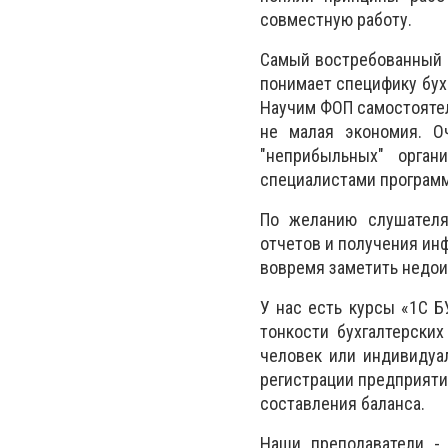
совместную работу.
Самый востребованный ю
понимает специфику бухг
Научим ФОП самостоятел
не малая экономия. О
"неприбыльных" орга
специалистами програм
По желанию слушателя
отчетов и получения ин
вовремя заметить недои
У нас есть курсы «1С Б
тонкости бухгалтерских
человек или индивидуа
регистрации предприяти
составления баланса.
Наши преподаватели -