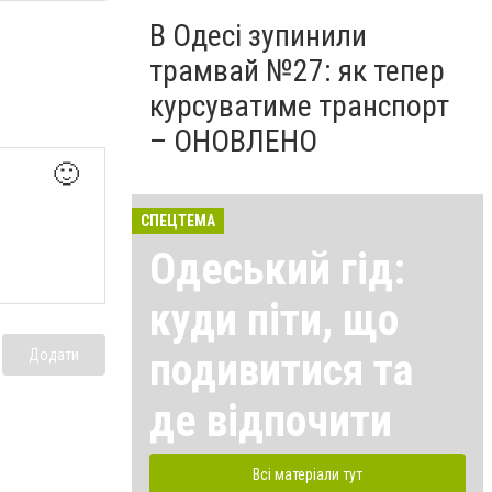
В Одесі зупинили
трамвай №27: як тепер
курсуватиме транспорт
– ОНОВЛЕНО
🙂
СПЕЦТЕМА
Одеський гід:
куди піти, що
подивитися та
Додати
де відпочити
Всі матеріали тут