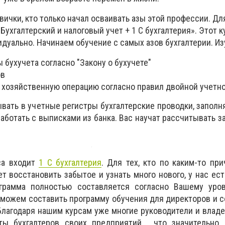
вички, кто только начал осваивать азы этой профессии. Дл
Бухгалтерский и налоговый учет + 1 С бухгалтерия». Этот 
идуально. Начинаем обучение с самых азов бухгалтерии. Из
бухучета согласно "Закону о бухучете"
ов
 хозяйственную операцию согласно правил двойной учетно
ывать в учетные регистры бухгалтерские проводки, заполн
ботать с выписками из банка. Вас научат рассчитывать за
са входит
1 С бухгалтерия
. Для тех, кто по каким-то пр
т восстановить забытое и узнать много нового, у нас есть
грамма полностью составляется согласно Вашему уро
 можем составить программу обучения для директоров и 
Благодаря нашим курсам уже многие руководители и влад
ы бухгалтеров своих предприятий , что значительно 