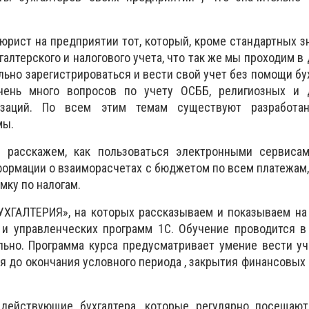
рист на предприятии тот, который, кроме стандартных з
алтерского и налогового учета, что так же мы проходим в 
ьно зарегистрироваться и вести свой учет без помощи бух
чень много вопросов по учету ОСББ, религиозных и 
низаций. По всем этим темам существуют разработа
мы.
 расскажем, как пользоваться электронными сервиса
формации о взаиморасчетах с бюджетом по всем платежам,
мку по налогам.
УХГАЛТЕРИЯ», на которых рассказываем и показываем на
 и управленческих программ 1С. Обучение проводится в
льно. Программа курса предусматривает умение вести у
я до окончания условного периода , закрытия финансовых 
 действующие бухгалтера, которые регулярно посещаю