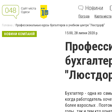
Новини
Погода
Карта міста
Головна
Профессиональные курсы бухгалтеров в учебном центре "Люстдорф"
15:00, 28 липня 2020 р.
НОВИНИ КОМПАНІЙ
Професс
бухгалте
"Люстдо
Бухгалтер - одна из сам
когда работодатель хоче
более взрослых . Поэто
годы , так и тем кто хоч