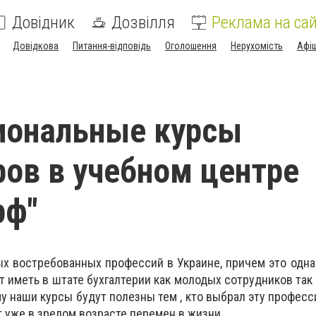
Довідник
Дозвілля
Реклама на сай
Довідкова
Питання-відповідь
Оголошення
Нерухомість
Афі
иональные курсы
ров в учебном центре
рф"
ых востребованных профессий в Украине, причем это одна 
т иметь в штате бухгалтерии как молодых сотрудников так 
му наши курсы будут полезны тем , кто выбрал эту профес
ет уже в зрелом возрасте перемен в жизни.