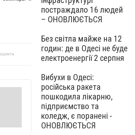
інфраструктурі
постраждало 16 людей
– ОНОВЛЮЄТЬСЯ
Без світла майже на 12
годин: де в Одесі не буде
 оцінити
електроенергії 2 серпня
Вибухи в Одесі:
російська ракета
пошкодила лікарню,
підприємство та
коледж, є поранені -
ОНОВЛЮЄТЬСЯ