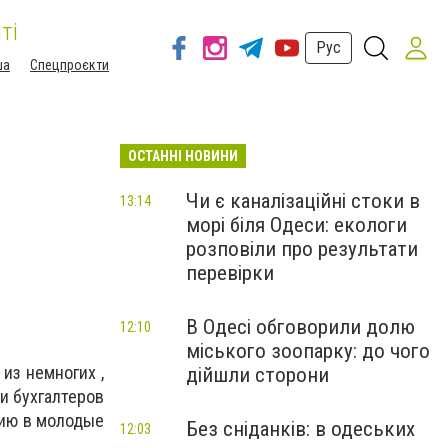
ті
Рус
ша
Спецпроєкти
ОСТАННІ НОВИНИ
Чи є каналізаційні стоки в
13:14
морі біля Одеси: екологи
розповіли про результати
перевірки
В Одесі обговорили долю
12:10
міського зоопарку: до чого
из немногих ,
дійшли сторони
и бухгалтеров
сию в молодые
Без сніданків: в одеських
12:03