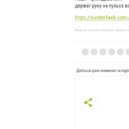
держат руку на пульсе в
https://lustdorfweb.com.
Якщо ви помітили помилку, виділіть нео
Діліться цією новиною та підп