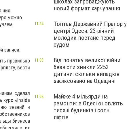
школах запроваджують
новий формат харчування
я них
курс можно
Топтав Державний Прапор у
учаем:
11:34
центрі Одеси: 23-річний
молодик постане перед
судом
й записи.
Від початку великої війни
ять правильно
11:05
безвісти зникли 2252
рплату, вести
дитини: скільки випадків
зафіксовано на Одещині
ичинам сделал
Майже 4 мільярди на
11:02
 курс «Inside
ремонти: в Одесі оновлять
вню знаний и
тисячі будинків і сотні
собственников
ліфтів
ельцы бизнеса
облегчило их