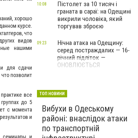
Пістолет за 10 тисяч і
10:08
граната в сараї: на Одещині
наний, хорошо
викрили чоловіка, який
данном курсе.
торгував зброєю
галтеров, что
других видов
Нічна атака на Одещину:
09:23
нные нашими
серед постраждалих — 16-
річний підліток —
ОНОВЛЮЄТЬСЯ
ми для сдачи
 что позволит
ТОП НОВИНИ
 практике все
 группах до 5
Вибухи в Одеському
чет с момента
районі: внаслідок атаки
результатов и
по транспортній
т семинары и