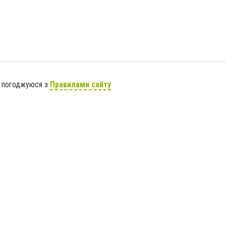
я погоджуюся з
Правилами сайту