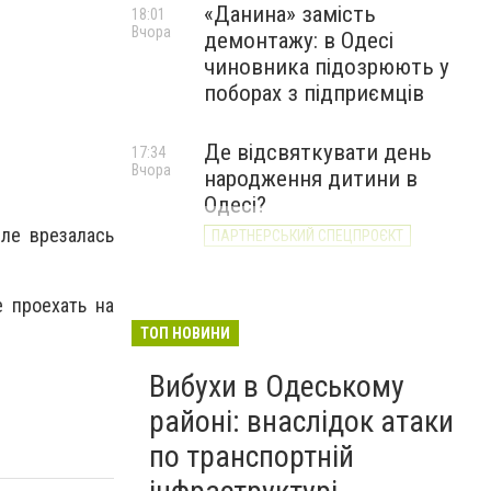
«Данина» замість
18:01
Вчора
демонтажу: в Одесі
чиновника підозрюють у
поборах з підприємців
Де відсвяткувати день
17:34
Вчора
народження дитини в
Одесі?
сле врезалась
ПАРТНЕРСЬКИЙ СПЕЦПРОЄКТ
е проехать на
ТОП НОВИНИ
Вибухи в Одеському
районі: внаслідок атаки
по транспортній