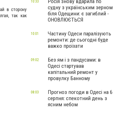
Росія знову вдарила по
10:33
судну з українським зерном
ай в сторону
біля Одещини: є загиблий -
гая, так как
ОНОВЛЮЄТЬСЯ
Частину Одеси паралізують
10:01
ремонти: де сьогодні буде
важко проїхати
Без ям і з пандусами: в
09:02
Одесі стартував
капітальний ремонт у
провулку Банному
Прогноз погоди в Одесі на 6
08:03
серпня: спекотний день з
ясним небом