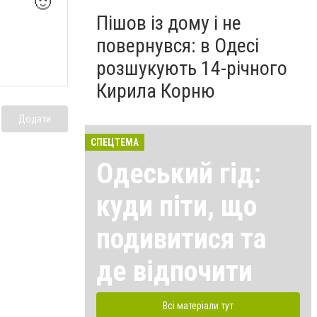
🙂
Пішов із дому і не
повернувся: в Одесі
розшукують 14-річного
Кирила Корню
Додати
СПЕЦТЕМА
Одеський гід:
куди піти, що
подивитися та
де відпочити
Всі матеріали тут