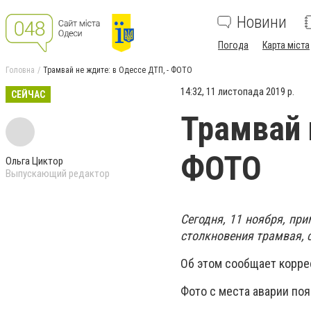
Новини
Погода
Карта міста
Головна
Трамвай не ждите: в Одессе ДТП, - ФОТО
14:32, 11 листопада 2019 р.
СЕЙЧАС
Трамвай 
ФОТО
Ольга Циктор
Выпускающий редактор
Сегодня, 11 ноября, пр
столкновения трамвая, 
Об этом сообщает корре
Фото с места аварии поя