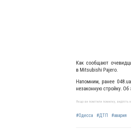
Как сообщают очевидцы
в Mitsubishi Pajero.
Напомним, ранее 048.u
незаконную стройку. Об
Якщо ви помітили помилку, виділіть нео
#Одесса
#ДТП
#авария