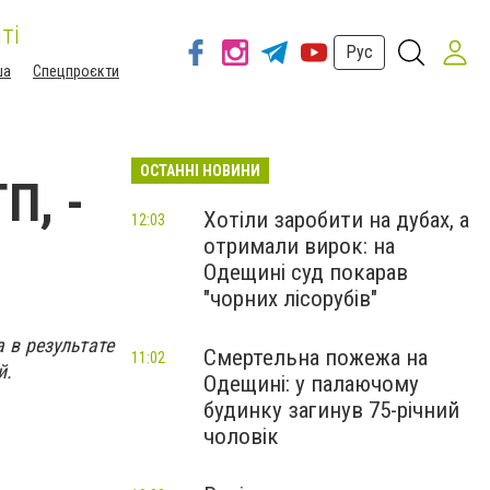
ті
Рус
ша
Спецпроєкти
ОСТАННІ НОВИНИ
П, -
Хотіли заробити на дубах, а
12:03
отримали вирок: на
Одещині суд покарав
"чорних лісорубів"
 в результате
Смертельна пожежа на
11:02
й.
Одещині: у палаючому
будинку загинув 75-річний
чоловік