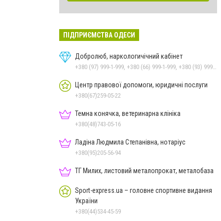
ПІДПРИЄМСТВА ОДЕСИ
Добролюб, наркологичічний кабінет
+380 (97) 999-1-999, +380 (66) 999-1-999, +380 (93) 999-1-999, +380 (48) 775-88-99
Центр правової допомоги, юридичні послуги
+380(67)259-05-22
Темна конячка, ветеринарна клініка
+380(48)743-05-16
Ладіна Людмила Степанівна, нотаріус
+380(95)205-56-94
ТГ Милих, листовий металопрокат, металобаза
Sport-express.ua – головне спортивне видання
України
+380(44)534-45-59