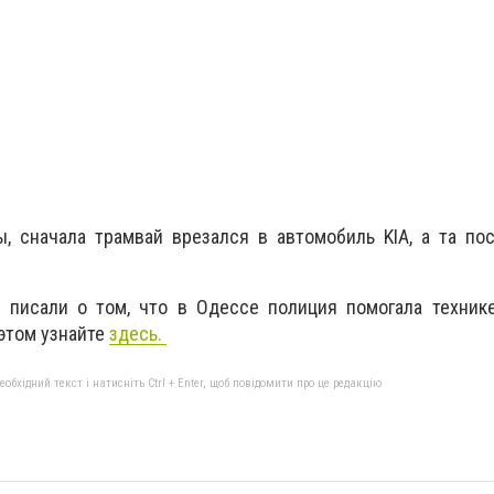
, сначала трамвай врезался в автомобиль KIA, а та по
a писали о том, что в Одессе полиция помогала техник
 этом узнайте
здесь.
бхідний текст і натисніть Ctrl + Enter, щоб повідомити про це редакцію