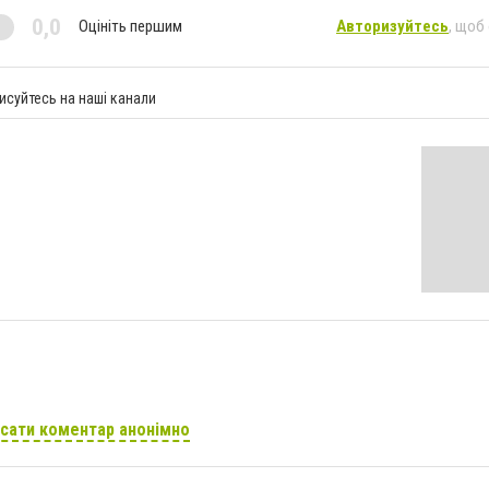
0,0
Оцініть першим
Авторизуйтесь
, щоб
исуйтесь на наші канали
сати коментар анонімно