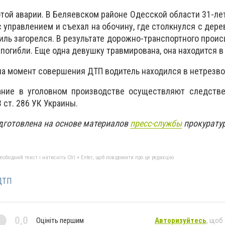
той аварии. В Беляевском районе Одесской области 31-ле
с управлением и съехал на обочину, где столкнулся с дере
биль загорелся. В результате дорожно-транспортного прои
погибли. Еще одна девушку травмирована, она находится в
 на момент совершения ДТП водитель находился в нетрезво
ание в уголовном производстве осуществляют следств
 ст. 286 УК Украины.
дготовлена на основе материалов
пресс-службы
прокурату
бхідний текст і натисніть Ctrl + Enter, щоб повідомити про це редакцію
ДТП
0,0
Оцініть першим
Авторизуйтесь
, щоб