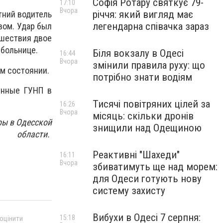
Софія Ротару святкує 79-
17:10
Вчора
річчя: який вигляд має
тний водитель
легендарна співачка зараз
вом. Удар был
сшествия двое
 больнице.
Біля вокзалу в Одесі
16:44
Вчора
змінили правила руху: що
м состоянии.
потрібно знати водіям
енные ГУНП в
Тисячі повітряних цілей за
16:26
Вчора
місяць: скільки дронів
ры в Одесской
знищили над Одещиною
области.
Реактивні "Шахеди"
16:11
Вчора
збиватимуть ще над морем:
для Одеси готують нову
систему захисту
Вибухи в Одесі 7 серпня:
15:18
 оцінити