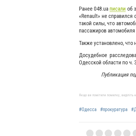
Ранее 048.ua
писали
об э
«Renault» не справился 
такой силы, что автомо
пассажиров автомобиля 
Также установлено, что
Досудебное расследов
Одесской области по ч. 3
Публикация по
Якщо ви помітили помилку, виділіть нео
#Одесса
#прокуратура
#