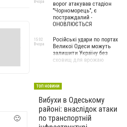
Вчора
ворог атакував стадіон
"Чорноморець", є
постраждалий -
ОНОВЛЮЄТЬСЯ
Російські удари по портах
15:02
Вчора
Великої Одеси можуть
залишити Україну без
сховищ для врожаю
ТОП НОВИНИ
Вибухи в Одеському
районі: внаслідок атаки
по транспортній
🙂