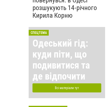
повернувся: в Одесі
розшукують 14-річного
Кирила Корню
СПЕЦТЕМА
Одеський гід:
куди піти, що
подивитися та
де відпочити
Всі матеріали тут