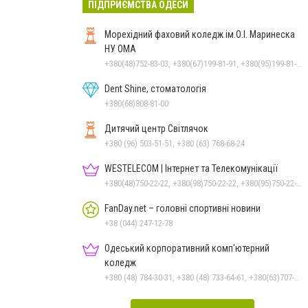
ПІДПРИЄМСТВА ОДЕСИ
Морехідний фаховий коледж ім.О.І. Маринеска
НУ ОМА
+380(48)752-83-03, +380(67)199-81-91, +380(95)199-81-91, +380(73)199-81-91, +380(48)752-83-10
Dent Shine, стоматологія
+380(68)808-81-00
Дитячий центр Світлячок
+380 (96) 503-51-51, +380 (63) 768-68-24
WESTELECOM | Інтернет та Телекомунікації
+380(48)750-22-22, +380(98)750-22-22, +380(95)750-22-22, +380(73)750-22-22
FanDay.net – головні спортивні новини
+38 (044) 247-12-78
Одеський корпоративний комп'ютерний
коледж
+380 (48) 784-30-31, +380 (48) 733-64-61, +380(63)707-36-44, +380(48)237-36-08