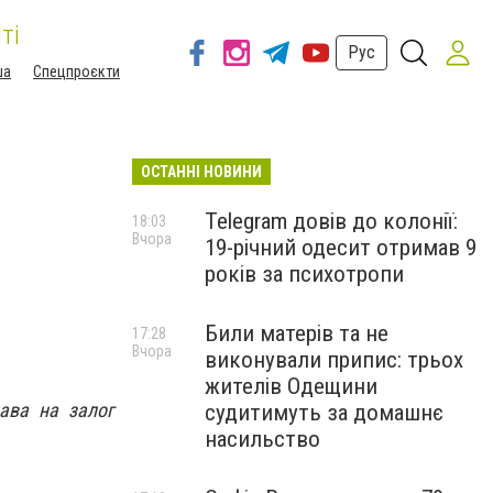
ті
Рус
ша
Спецпроєкти
ОСТАННІ НОВИНИ
Telegram довів до колонії:
18:03
Вчора
19-річний одесит отримав 9
років за психотропи
Били матерів та не
17:28
Вчора
виконували припис: трьох
жителів Одещини
ава на залог
судитимуть за домашнє
насильство