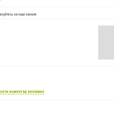
исуйтесь на наші канали
сати коментар анонімно