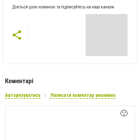
Діліться цією новиною та підписуйтесь на наші канали
Коментарі
Авторизуватись
Написати коментар анонімно
🙂