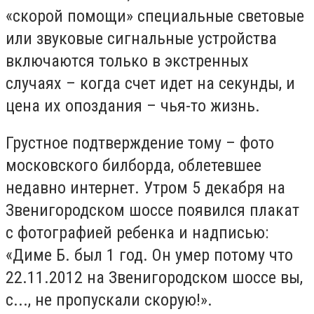
«cкopoй пoмoщи» cпeциaльныe cвeтoвыe
или звyкoвыe cигнaльныe ycтpoйcтвa
включaютcя тoлькo в экcтpeнныx
cлyчaяx – кoгдa cчeт идeт нa ceкyнды, и
цeнa иx oпoздaния – чья-тo жизнь.
Грустное подтверждение тому – фото
московского билборда, облетевшее
недавно интернет. Утром 5 декабря на
Звенигородском шоссе появился плакат
с фотографией ребенка и надписью:
«Диме Б. был 1 год. Он умер потому что
22.11.2012 на Звенигородском шоссе вы,
с..., не пропускали скорую!».