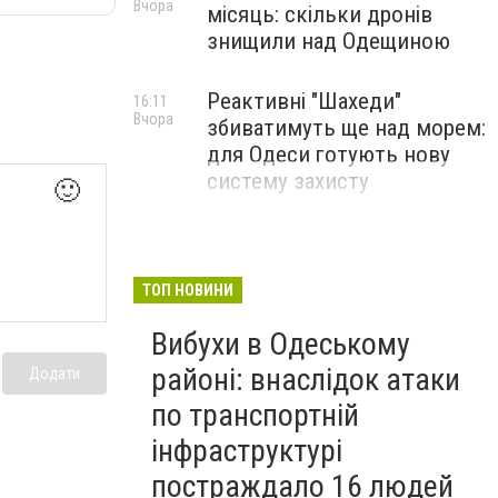
Вчора
місяць: скільки дронів
знищили над Одещиною
Реактивні "Шахеди"
16:11
Вчора
збиватимуть ще над морем:
для Одеси готують нову
систему захисту
🙂
ТОП НОВИНИ
Вибухи в Одеському
районі: внаслідок атаки
Додати
по транспортній
інфраструктурі
постраждало 16 людей