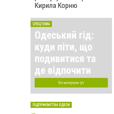
Кирила Корню
СПЕЦТЕМА
Одеський гід:
куди піти, що
подивитися та
де відпочити
Всі матеріали тут
ПІДПРИЄМСТВА ОДЕСИ