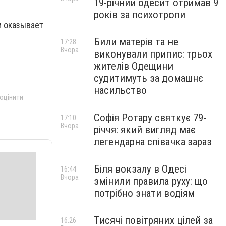
19-річний одесит отримав 9
років за психотропи
м оказывает
Били матерів та не
17:28
Вчора
виконували припис: трьох
жителів Одещини
судитимуть за домашнє
насильство
 оцінити
Софія Ротару святкує 79-
17:10
Вчора
річчя: який вигляд має
легендарна співачка зараз
Біля вокзалу в Одесі
16:44
Вчора
змінили правила руху: що
потрібно знати водіям
Тисячі повітряних цілей за
16:26