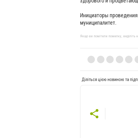
здорового и процветающ
Инициаторы проведения 
муниципалитет.
Якщо ви помітили помилку, виділіть нео
Діліться цією новиною та підп