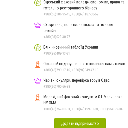
Одеський фаховий коледж економіки, права та
готельно-ресторанного бізнесу
+380(68)181-95-45, +380(63)187-60-69
Сходження, початкова школа та гімназія
онлайн
+380(93)022-30-77
Блік - новинний таблоїд України
+380(99)489-93-31
Останній подарунок - виготовлення пам'ятників
+380(48)799-17-10, +380(94)949-47-10
Чарівні окуляри, перевірка зору в Одесі
+380(96)700-66-88
Морехідний фаховий коледж ім.О.І. Маринеска
НУ ОМА
+380(48)752-83-03, +380(67)199-81-91, +380(95)199-81-91, +380(73)199-81-91, +380(48)752-83-10
Додати підприємство