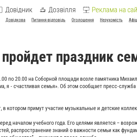
Довідник
Дозвілля
Реклама на сай
Довідкова
Питання-відповідь
Оголошення
Нерухомість
Афі
 пройдет праздник се
17.00 по 20.00 на Соборной площади возле памятника Михаи
ма, я - счастливая семья». Об этом сообщает пресс-служба
т, в котором примут участие музыкальные и детские колле
еред началом учебного года. Его целями является – возро
тей, распространение знаний о важности семьи как фунда