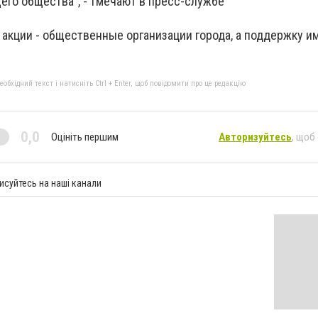
его общества", - тмечают в пресс-службе
акции - общественные организации города, а поддержку и
бхідний текст і натисніть Ctrl + Enter, щоб повідомити про це редакцію
0,0
Оцініть першим
Авторизуйтесь
, щоб
исуйтесь на наші канали