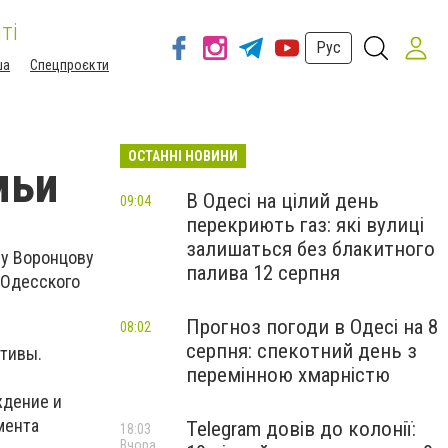
ті
Рус
ша
Спецпроєкти
ОСТАННІ НОВИНИ
мьи
В Одесі на цілий день
09:04
перекриють газ: які вулиці
залишаться без блакитного
лу Воронцову
палива 12 серпня
 Одесского
Прогноз погоди в Одесі на 8
08:02
серпня: спекотний день з
ктивы.
перемінною хмарністю
ждение и
мента
Telegram довів до колонії:
18:03
Вчора