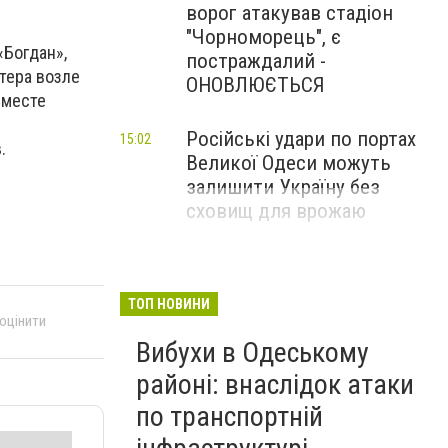
ворог атакував стадіон
"Чорноморець", є
«Богдан»,
постраждалий -
тера возле
ОНОВЛЮЄТЬСЯ
 месте
Російські удари по портах
15:02
.
Великої Одеси можуть
залишити Україну без
сховищ для врожаю
ТОП НОВИНИ
 оцінити
Вибухи в Одеському
районі: внаслідок атаки
по транспортній