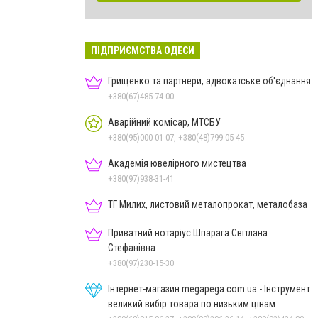
ПІДПРИЄМСТВА ОДЕСИ
Грищенко та партнери, адвокатське об'єднання
+380(67)485-74-00
Аварійний комісар, МТСБУ
+380(95)000-01-07, +380(48)799-05-45
Академія ювелірного мистецтва
+380(97)938-31-41
ТГ Милих, листовий металопрокат, металобаза
Приватний нотаріус Шпарага Світлана
Стефанівна
+380(97)230-15-30
Інтернет-магазин megapega.com.ua - Інструмент
великий вибір товара по низьким цінам