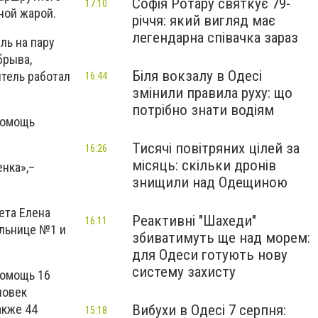
Софія Ротару святкує 79-
17:10
ной жарой.
річчя: який вигляд має
легендарна співачка зараз
ль на пару
брыва,
Біля вокзалу в Одесі
итель работал
16:44
змінили правила руху: що
потрібно знати водіям
помощь
Тисячі повітряних цілей за
16:26
місяць: скільки дронів
енка»,–
знищили над Одещиною
ета Елена
Реактивні "Шахеди"
16:11
ольнице №1 и
збиватимуть ще над морем:
для Одеси готують нову
систему захисту
помощь 16
ловек
Вибухи в Одесі 7 серпня:
акже 44
15:18