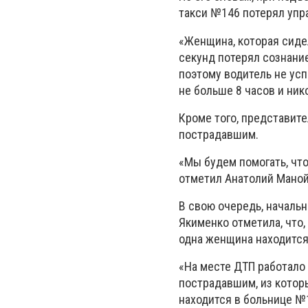
такси №146 потерял упра
«Женщина, которая сидел
секунд потерял сознание
поэтому водитель не усп
не больше 8 часов и нико
Кроме того, представит
пострадавшим.
«Мы будем помогать, что
отметил Анатолий Мано
В свою очередь, началь
Якименко отметила, что,
одна женщина находится
«На месте ДТП работало 
пострадавшим, из котор
находится в больнице №1