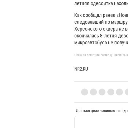
летняя одесситка наход
Как сообщал ранее «Новы
следовавший по маршрут
Херсонского сквера не в
скончалась 8-летня дево
микроавтобуса не получи
Якщо ви помітили помилку, виділіть нео
NR2.RU
Діліться цією новиною та підп