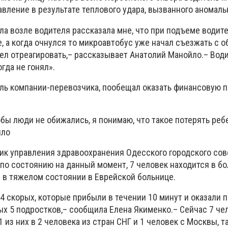
вление в результате теплового удара, вызванного аномаль
а возле водителя рассказала мне, что при подъеме водите
, а когда очнулся то микроавтобус уже начал съезжать с о
ел отреагировать,– рассказывает Анатолий Манойло.– Вод
гда не гонял».
ель компании-перевозчика, пообещал оказать финансовую 
бы люди не обижались, я понимаю, что такое потерять реб
йло
ник управления здравоохранения Одесского городского сов
 по состоянию на данный момент, 7 человек находится в б
 в тяжелом состоянии в Еврейской больнице.
4 скорых, которые прибыли в течении 10 минут и оказали 
ых 5 подростков,– сообщила Елена Якименко.– Сейчас 7 че
 из них в 2 человека из стран СНГ и 1 человек с Москвы, т