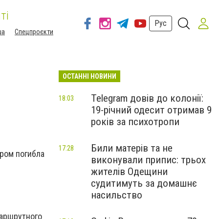
ті
Рус
ша
Спецпроєкти
ОСТАННІ НОВИНИ
Telegram довів до колонії:
18:03
19-річний одесит отримав 9
років за психотропи
Били матерів та не
17:28
ором погибла
виконували припис: трьох
жителів Одещини
судитимуть за домашнє
насильство
маршрутного