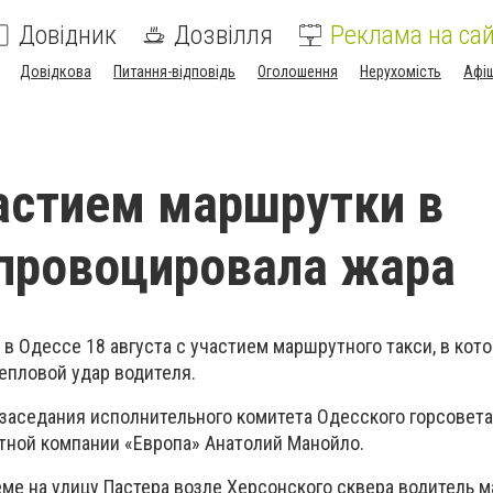
Довідник
Дозвілля
Реклама на сай
Довідкова
Питання-відповідь
Оголошення
Нерухомість
Афі
астием маршрутки в
провоцировала жара
в Одессе 18 августа с участием маршрутного такси, в кот
тепловой удар водителя.
 заседания исполнительного комитета Одесского горсовета
тной компании «Европа» Анатолий Манойло.
еме на улицу Пастера возле Херсонского сквера водитель 