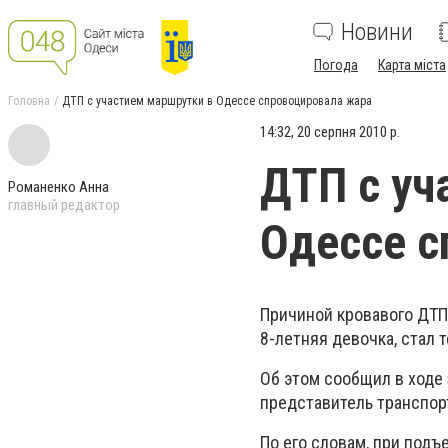
Новини
Погода
Карта міста
Головна
ДТП с участием маршрутки в Одессе спровоцировала жара
14:32, 20 серпня 2010 р.
ДТП с уч
Романенко Анна
главный редактор
Одессе с
Причиной кровавого ДТП 
8-летняя девочка, стал 
Об этом сообщил в ходе
представитель транспор
По его словам, при подъ