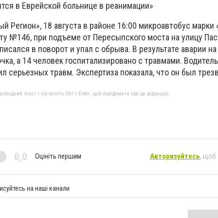
ится в Еврейской больнице в реанимации»
й Регион», 18 августа в районе 16:00 микроавтобус марки 
у №146, при подъеме от Пересыпского моста на улицу Пас
писался в поворот и упал с обрыва. В результате аварии на
чка, а 14 человек госпитализировано с травмами. Водитель
л серьезных травм. Экспертиза показала, что он был трезв
бхідний текст і натисніть Ctrl + Enter, щоб повідомити про це редакцію
0,0
Оцініть першим
Авторизуйтесь
, щоб
исуйтесь на наші канали