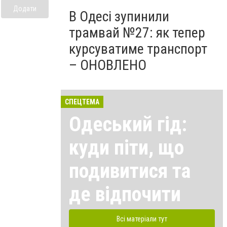
Додати
В Одесі зупинили
трамвай №27: як тепер
курсуватиме транспорт
– ОНОВЛЕНО
СПЕЦТЕМА
Одеський гід:
куди піти, що
подивитися та
де відпочити
Всі матеріали тут