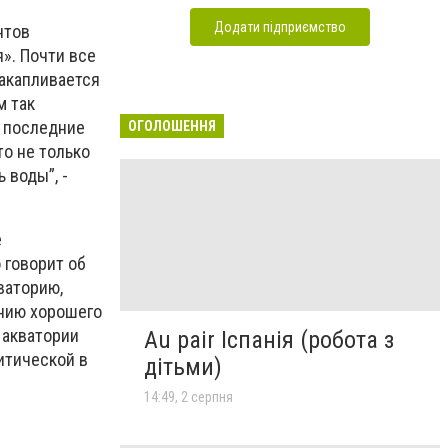
Додати підприємство
нтов
». Почти все
накапливается
м так
в последние
ОГОЛОШЕННЯ
то не только
 воды”, -
е
 говорит об
ваторию,
ению хорошего
 акватории
Au pair Іспанія (робота з
итической в
дітьми)
14:49, 2 серпня