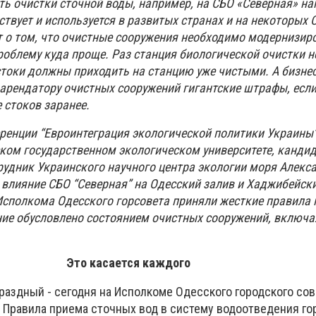
ь очистки сточной воды, например, на СБО «Северная» н
ествует и используется в развитых странах и на некоторых 
т о том, что очистные сооружения необходимо модернизиро
роблему куда проще. Раз станция биологической очистки 
 стоки должны приходить на станцию уже чистыми. А бизне
 арендатору очистных сооружений гигантские штрафы, если
 стоков заранее.
ренции “Евроинтеграция экологической политики Украины”
ском государственном экологическом университете, канди
трудник Украинского научного центра экологии моря Алекс
 влияние СБО “Северная” на Одесский залив и Хаджибейски
Исполкома Одесского горсовета приняли жесткие правила
ение обусловлено состоянием очистных сооружений, включ
Это касается каждого
раздный - сегодня на Исполкоме Одесского городского со
 Правила приема сточных вод в систему водоотведения го