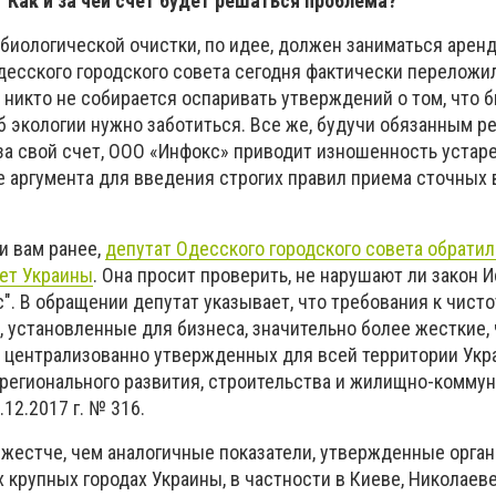
Как и за чей счет будет решаться проблема?
биологической очистки, по идее, должен заниматься аренд
десского городского совета сегодня фактически переложил
 никто не собирается оспаривать утверждений о том, что 
б экологии нужно заботиться. Все же, будучи обязанным р
а свой счет, ООО «Инфокс» приводит изношенность устар
е аргумента для введения строгих правил приема сточных 
и вам ранее,
депутат Одесского городского совета обратил
ет Украины
. Она просит проверить, не нарушают ли закон 
". В обращении депутат указывает, что требования к чисто
, установленные для бизнеса, значительно более жесткие,
, централизованно утвержденных для всей территории Ук
регионального развития, строительства и жилищно-коммун
12.2017 г. № 316.
 жестче, чем аналогичные показатели, утвержденные орга
 крупных городах Украины, в частности в Киеве, Николаеве