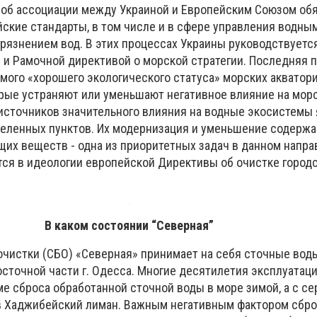
об ассоциации между Украиной и Европейским Союзом об
йские стандарты, в том числе и в сфере управления водны
грязнением вод. В этих процессах Украины руководствуетс
 и Рамочной директивой о морской стратегии. Последняя 
мого «хорошего экологического статуса» морских акватор
орые устраняют или уменьшают негативное влияние на мор
источников значительного влияния на водные экосистемы
еленных пунктов. Их модернизация и уменьшение содержа
щих веществ - одна из приоритетных задач в данном напра
тся в идеологии европейской Директивы об очистке город
В каком состоянии “Северная”
очистки (СБО) «Северная» принимает на себя сточные вод
сточной части г. Одесса. Многие десятилетия эксплуатац
е сброса обработанной сточной воды в море зимой, а с с
 в Хаджибейский лиман. Важным негативным фактором сбро