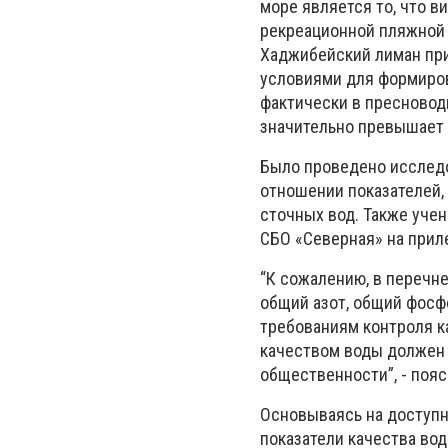
море является то, что в
рекреационной пляжной 
Хаджибейский лиман при
условиями для формиров
фактически в пресновод
значительно превышает 
Было проведено исследо
отношении показателей,
сточных вод. Также уче
СБО «Северная» на прил
“К сожалению, в перечн
общий азот, общий фосф
требованиям контроля к
качеством воды должен 
общественности”, - пояс
Основываясь на доступн
показатели качества во