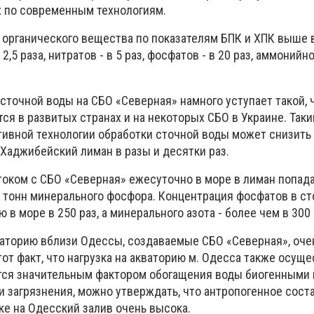
х по современным технологиям.
 органического вещества по показателям БПК и ХПК выше в 
,5 раза, нитратов - в 5 раз, фосфатов - в 20 раз, аммонийно
сточной воды на СБО «Северная» намного уступает такой, 
ся в развитых странах и на некоторых СБО в Украине. Таки
ивной технологии обработки сточной воды может снизить 
 Хаджибейский лиман в разы и десятки раз.
током с СБО «Северная» ежесуточно в море в лиман попад
6 тонн минерального фосфора. Концентрация фосфатов в с
в море в 250 раз, а минерального азота - более чем в 300 
ваторию вблизи Одессы, создаваемые СБО «Северная», оче
от факт, что нагрузка на акваторию м. Одесса также осущ
тся значительным фактором обогащения воды биогенными
ки загрязнения, можно утверждать, что антропогенное сос
ке на Одесский залив очень высока.