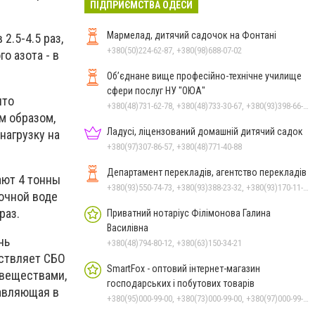
ПІДПРИЄМСТВА ОДЕСИ
Мармелад, дитячий садочок на Фонтані
2.5-4.5 раз,
+380(50)224-62-87, +380(98)688-07-02
го азота - в
Об’єднане вище професійно-технічне училище
сфери послуг НУ "ОЮА"
что
+380(48)731-62-78, +380(48)733-30-67, +380(93)398-66-30
м образом,
Ладусі, ліцензований домашній дитячий садок
нагрузку на
+380(97)307-86-57, +380(48)771-40-88
Департамент перекладів, агентство перекладів
ают 4 тонны
+380(93)550-74-73, +380(93)388-23-32, +380(93)170-11-10
точной воде
раз.
Приватний нотаріус Філімонова Галина
Василівна
нь
+380(48)794-80-12, +380(63)150-34-21
ествляет СБО
SmartFox - оптовий інтернет-магазин
 веществами,
господарських і побутових товарів
тавляющая в
+380(95)000-99-00, +380(73)000-99-00, +380(97)000-99-00