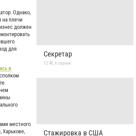
атор. Однако,
 на плечи
бизнес должен
емонтировать
евшего
вод для
Секретар
12:40, 6 серпня
ась в
Исполком
те
 чем
раины
ального
нами местного
, Харькове,
Стажировка в США