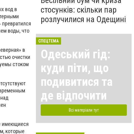
Весільний бум чи криза
стосунків: скільки пар
х вод в
ктерными
розлучилися на Одещині
‒ превратился
ем воды, что
СПЕЦТЕМА
Северная» в
Одеський гід:
стью очистки
куди піти, що
руемы стоком
подивитися та
отсутствуют
современным
де відпочити
 над
пен
Всі матеріали тут
се имеющиеся
м, которые