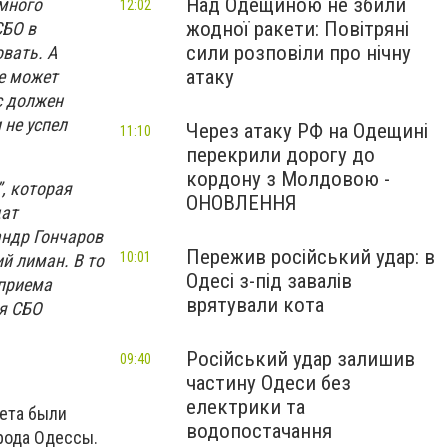
Над Одещиною не збили
амного
12:02
жодної ракети: Повітряні
СБО в
сили розповіли про нічну
вать. А
атаку
не может
с должен
 не успел
Через атаку РФ на Одещині
11:10
перекрили дорогу до
кордону з Молдовою -
, которая
ОНОВЛЕННЯ
дат
андр Гончаров
Пережив російський удар: в
10:01
й лиман. В то
Одесі з-під завалів
 приема
врятували кота
ая СБО
Російський удар залишив
09:40
частину Одеси без
електрики та
вета были
водопостачання
рода Одессы.