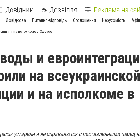
Довідник
Дозвілля
Реклама на сай
Довідкова
Питання-відповідь
Оголошення
Нерухомість
Афі
ренции и на исполкоме в Одессе
воды и евроинтеграци
рили на всеукраинско
ции и на исполкоме в
ессы устарели и не справляются с поставленными перед 