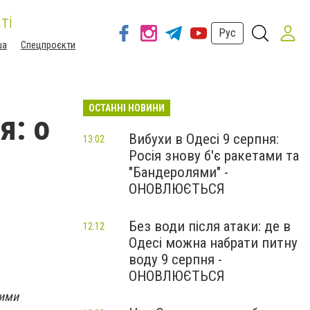
ті
Рус
ша
Спецпроєкти
ОСТАННІ НОВИНИ
я: о
Вибухи в Одесі 9 серпня:
13:02
Росія знову б'є ракетами та
й
"Бандеролями" -
ОНОВЛЮЄТЬСЯ
Без води після атаки: де в
12:12
Одесі можна набрати питну
воду 9 серпня -
ОНОВЛЮЄТЬСЯ
ними