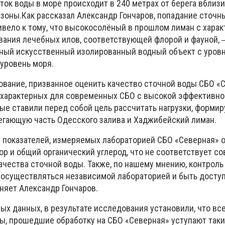
иток воды в море происходит в 240 метрах от берега вблизи
зоны.Как рассказал Александр Гончаров, попадание сточны
вело к тому, что высокосолёный в прошлом лиман с хара
ания лечебных илов, соответствующей флорой и фауной, 
ный искусственный изолированный водный объект с уровн
уровень моря.
вание, призванное оценить качество сточной воды СБО «
 характерных для современных СБО с высокой эффективно
ные ставили перед собой цель рассчитать нагрузки, форми
егающую часть Одесского залива и Хаджибейский лиман.
е показателей, измеряемых лабораторией СБО «Северная» 
ор и общий органический углерод, что не соответствует 
ачества сточной воды. Также, по нашему мнению, контроль
осуществляться независимой лабораторией и быть досту
няет Александр Гончаров.
ых данных, в результате исследования установили, что в
ды, прошедшие обработку на СБО «Северная» уступают таки