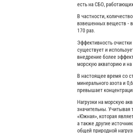
есть на СБО, работающи
В частности, количество
взвешенных веществ - в 2
170 раз.
Эффективность очистки 
существует и использует
внедрение более эффект
морскую акваторию и на
В настоящее время со с
минерального азота и 0,
превышает концентрацию 
Нагрузки на морскую ак
значительны. Учитывая т
«Южная», которая являе
а также другие источни
общей природной нагруз