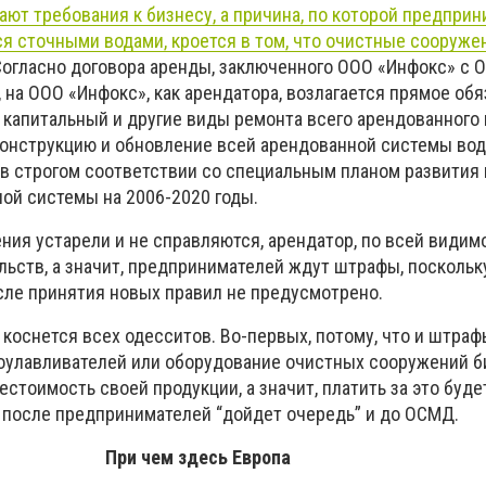
ют требования к бизнесу, а причина, по которой предпри
я сточными водами, кроется в том, что очистные сооруже
 Согласно договора аренды, заключенного ООО «Инфокс» с 
., на ООО «Инфокс», как арендатора, возлагается прямое обя
 капитальный и другие виды ремонта всего арендованного 
конструкцию и обновление всей арендованной системы во
 в строгом соответствии со специальным планом развития 
ой системы на 2006-2020 годы.
ния устарели и не справляются, арендатор, по всей видимо
ьств, а значит, предпринимателей ждут штрафы, поскольк
сле принятия новых правил не предусмотрено.
 коснется всех одесситов. Во-первых, потому, что и штра
роулавливателей или оборудование очистных сооружений 
естоимость своей продукции, а значит, платить за это буде
, после предпринимателей “дойдет очередь” и до ОСМД.
При чем здесь Европа