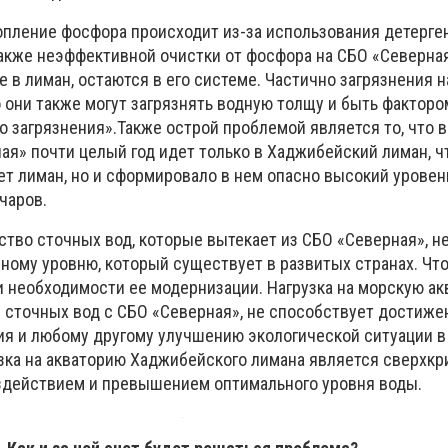
опление фосфора происходит из-за использования детерге
акже неэффективной очистки от фосфора на СБО «Северная
 в лиман, остаются в его системе. Частично загрязнения 
 они также могут загрязнять водную толщу и быть факторо
о загрязнения».Также острой проблемой является то, что 
ая» почти целый год идет только в Хаджибейский лиман, ч
т лиман, но и сформировало в нем опасно высокий уровень
чаров.
ство сточных вод, которые вытекает из СБО «Северная», н
ному уровню, который существует в развитых странах. Что
и необходимости ее модернизации. Нагрузка на морскую ак
 сточных вод с СБО «Северная», не способствует достиж
ия и любому другому улучшению экологической ситуации в
узка на акваторию Хаджибейского лимана является сверхкр
здействием и превышением оптимального уровня воды.