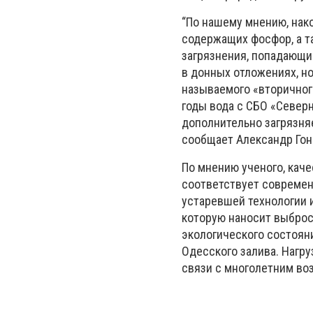
“По нашему мнению, нак
содержащих фосфор, а т
загрязнения, попадающие
в донных отложениях, но
называемого «вторичног
годы вода с СБО «Северн
дополнительно загрязняе
сообщает Александр Гон
По мнению ученого, каче
соответствует современ
устаревшей технологии 
которую наносит выброс
экологического состоян
Одесского залива. Нагр
связи с многолетним во