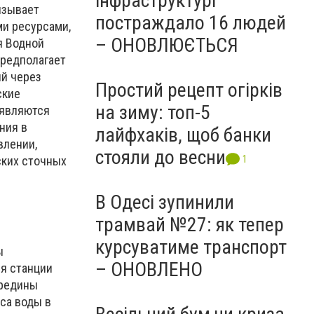
інфраструктурі
язывает
постраждало 16 людей
ми ресурсами,
– ОНОВЛЮЄТЬСЯ
я Водной
предполагает
ий через
Простий рецепт огірків
ские
на зиму: топ-5
 являются
ния в
лайфхаків, щоб банки
влении,
стояли до весни
1
ских сточных
В Одесі зупинили
трамвай №27: як тепер
курсуватиме транспорт
ы
– ОНОВЛЕНО
ия станции
ередины
са воды в