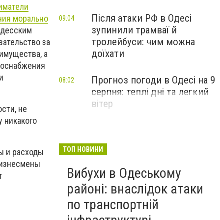
ниматели
Після атаки РФ в Одесі
ния морально
09:04
зупинили трамваї й
Одесским
тролейбуси: чим можна
зательство за
доїхати
имущества, а
доснабжения
и
Прогноз погоди в Одесі на 9
08:02
серпня: теплі дні та легкий
вітер
сти, не
у никакого
ТОП НОВИНИ
фы и расходы
бизнесмены
Вибухи в Одеському
т
районі: внаслідок атаки
по транспортній