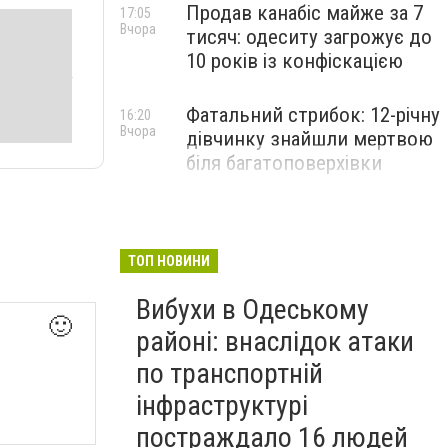
Продав канабіс майже за 7
17:05
Вчора
тисяч: одеситу загрожує до
10 років із конфіскацією
Фатальний стрибок: 12-річну
16:20
Вчора
дівчинку знайшли мертвою
біля багатоповерхівки
ТОП НОВИНИ
Вибухи в Одеському
🙂
районі: внаслідок атаки
по транспортній
інфраструктурі
постраждало 16 людей