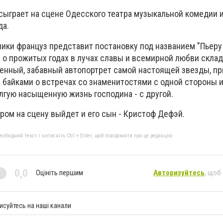
сыграет на сцене Одесского театра музыкальной комедии 
да.
ики француз представит постановку под названием "Пьеру
 о прожитых годах в лучах славы и всемирной любви скла
енный, забавный автопортрет самой настоящей звезды, п
байками о встречах со знаменитостями с одной стороны и
лгую насыщенную жизнь господина - с другой.
аром на сцену выйдет и его сын - Кристоф Дефэй.
бхідний текст і натисніть Ctrl + Enter, щоб повідомити про це редакцію
0,0
Оцініть першим
Авторизуйтесь
, щоб
исуйтесь на наші канали