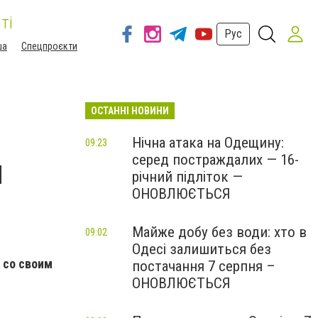
ті
Рус
ша
Спецпроєкти
ОСТАННІ НОВИНИ
Нічна атака на Одещину:
09:23
серед постраждалих — 16-
м
річний підліток —
ОНОВЛЮЄТЬСЯ
Майже добу без води: хто в
09:02
Одесі залишиться без
 со своим
постачання 7 серпня –
ОНОВЛЮЄТЬСЯ