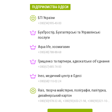
ПІДПРИЄМСТВА ОДЕСИ
БТІ України
+380(94)995-40-00
БухПростір, Бухгалтерські та Управлінські
послуги
Aqua life, зоомагазин
+380(48)788-88-68
Грищенко та партнери, адвокатське об'єднання
+380(67)485-74-00
Ineo, медичний центр в Одесі
+380(68)110-02-24
Rais, творча майстерня, поліграфія, палітурка,
дизайнерський картон
+380(50)978-32-46, +380(93)653-21-94, +380(93)321-10-71