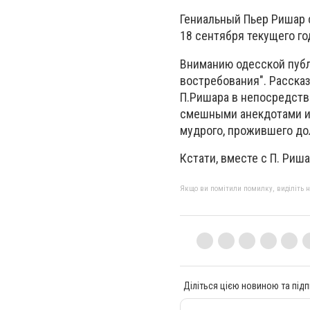
Гениальный Пьер Ришар 
18 сентября текущего го
Вниманию одесской публ
востребования". Рассказ
П.Ришара в непосредств
смешными анекдотами и 
мудрого, прожившего до
Кстати, вместе с П. Риш
Якщо ви помітили помилку, виділіть нео
Діліться цією новиною та підп