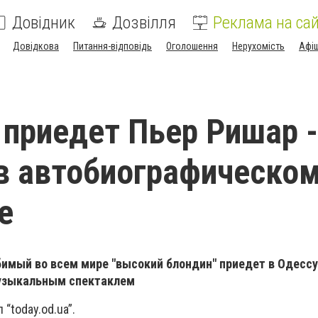
Довідник
Дозвілля
Реклама на сай
Довідкова
Питання-відповідь
Оголошення
Нерухомість
Афі
 приедет Пьер Ришар -
в автобиографическо
е
имый во всем мире "высокий блондин" приедет в Одессу
узыкальным спектаклем
“today.od.ua”.