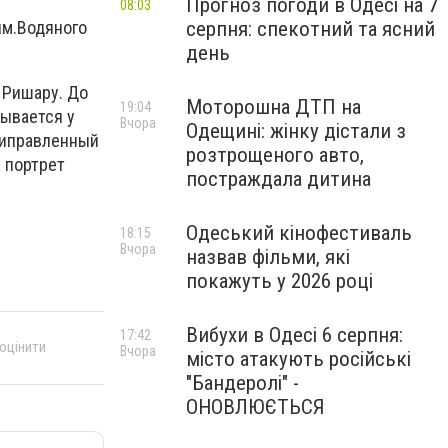
Прогноз погоди в Одесі на 7
08:03
серпня: спекотний та ясний
им.Водяного
день
 Ришару. До
Моторошна ДТП на
19:04
дывается у
Вчора
Одещині: жінку дістали з
риправленный
розтрощеного авто,
 портрет
постраждала дитина
Одеський кінофестиваль
18:15
Вчора
назвав фільми, які
покажуть у 2026 році
Вибухи в Одесі 6 серпня:
17:42
 оцінити
Вчора
місто атакують російські
"Бандеролі" -
ОНОВЛЮЄТЬСЯ