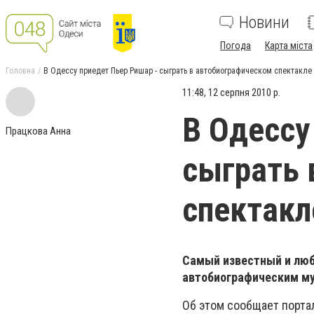
Новини
Погода
Карта міста
Головна
В Одессу приедет Пьер Ришар - сыграть в автобиографическом спектакле
11:48, 12 серпня 2010 р.
В Одессу
Працкова Анна
сыграть 
спектакл
Самый известный и люб
автобиографическим м
Об этом сообщает портал 