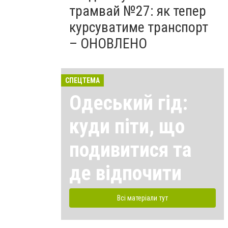
трамвай №27: як тепер
курсуватиме транспорт
– ОНОВЛЕНО
СПЕЦТЕМА
Одеський гід:
куди піти, що
подивитися та
де відпочити
Всі матеріали тут