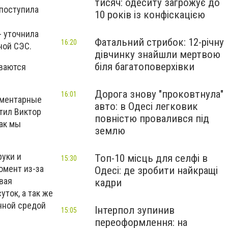
тисяч: одеситу загрожує до
поступила
10 років із конфіскацією
- уточнила
Фатальний стрибок: 12-річну
16:20
ной СЭС.
дівчинку знайшли мертвою
біля багатоповерхівки
иваются
Дорога знову "проковтнула"
16:01
лементарные
авто: в Одесі легковик
тил Виктор
повністю провалився під
как мы
землю
руки и
Топ-10 місць для селфі в
15:30
омент из-за
Одесі: де зробити найкращі
вая
кадри
ток, а так же
ичной средой
Інтерпол зупинив
15:05
переоформлення: на