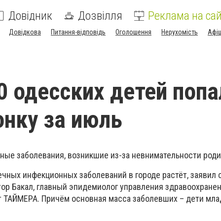
Довідник
Дозвілля
Реклама на сай
Довідкова
Питання-відповідь
Оголошення
Нерухомість
Афі
0 одесских детей попа
нку за июль
ные заболевания, возникшие из-за невнимательности роди
чных инфекционных заболеваний в городе растёт, заявил 
ор Бакал, главный эпидемиолог управления здравоохранен
 ТАЙМЕРА. Причём основная масса заболевших – дети мл