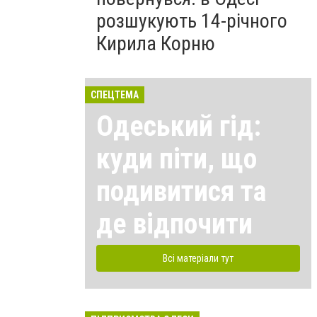
розшукують 14-річного
Кирила Корню
СПЕЦТЕМА
Одеський гід:
куди піти, що
подивитися та
де відпочити
Всі матеріали тут