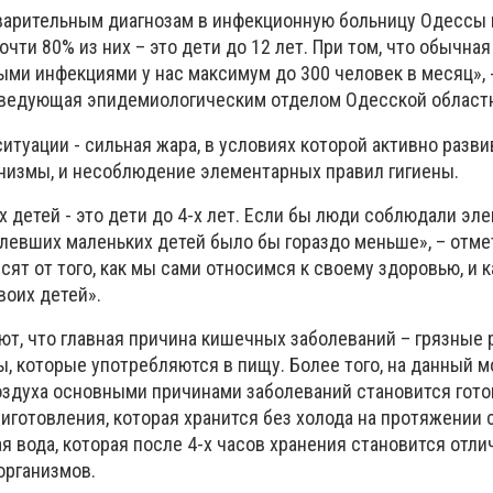
варительным диагнозам в инфекционную больницу Одессы 
чти 80% из них – это дети до 12 лет. При том, что обычная
ми инфекциями у нас максимум до 300 человек в месяц», 
аведующая эпидемиологическим отделом Одесской област
итуации - сильная жара, в условиях которой активно разв
измы, и несоблюдение элементарных правил гигиены.
 детей - это дети до 4-х лет. Если бы люди соблюдали э
олевших маленьких детей было бы гораздо меньше», – отме
исят от того, как мы сами относимся к своему здоровью, и 
воих детей».
т, что главная причина кишечных заболеваний – грязные 
, которые употребляются в пищу. Более того, на данный м
здуха основными причинами заболеваний становится гото
готовления, которая хранится без холода на протяжении су
 вода, которая после 4-х часов хранения становится отл
организмов.