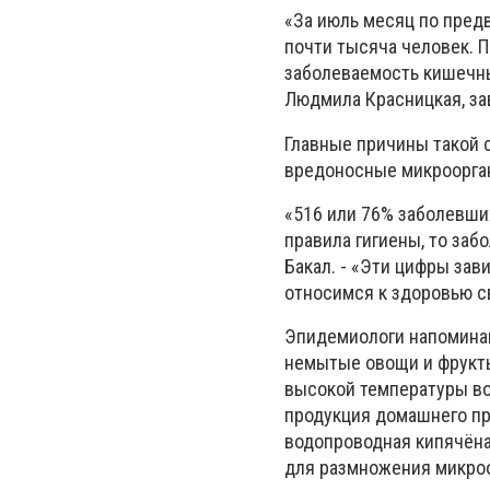
«За июль месяц по пред
почти тысяча человек. По
заболеваемость кишечны
Людмила Красницкая, з
Главные причины такой с
вредоносные микроорган
«516 или 76% заболевших
правила гигиены, то заб
Бакал. - «Эти цифры зав
относимся к здоровью с
Эпидемиологи напоминаю
немытые овощи и фрукты
высокой температуры во
продукция домашнего при
водопроводная кипячёная
для размножения микро