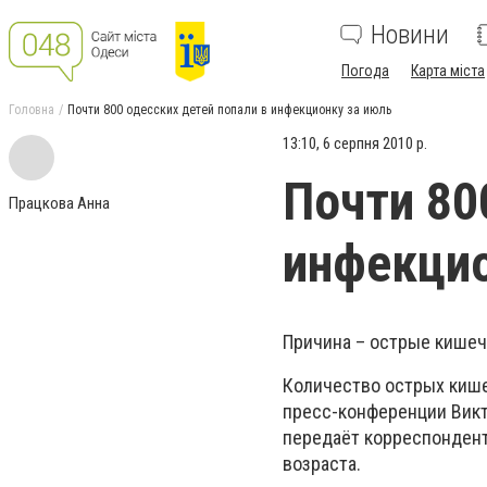
Новини
Погода
Карта міста
Головна
Почти 800 одесских детей попали в инфекционку за июль
13:10, 6 серпня 2010 р.
Почти 80
Працкова Анна
инфекцио
Причина – острые кишеч
Количество острых кише
пресс-конференции Викт
передаёт корреспондент
возраста.