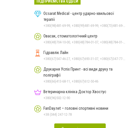
ПІДПРИЄМСТВА ОДЕСИ
Ocsarat Medical - центр ударно-хвильової
терапії
+380(98)481-69-99, +380(99)481-69-99, +380(73)481-69-99
Овасак, стоматологічний центр
+380(48)704-10-00, +380(48)784-01-07, +380(48)784-01-08, +380(48)722-22-67, +380(50)135-07-80, +380(94)932-30-00
Гідравлік Лайн
+380(67)547-46-27, +380(67)693-31-07, +380(67)347-77-78, +380(67)679-57-97, +380(67)693-31-07, +380(67)219-04-70, +380(50)383-31-07, +380(67)219-04-57
Друкарня Успіх Принт - всі види друку та
поліграфії
+380(66)413-68-11, +380(67)612-50-46
Ветеринарна клініка Доктор Хвостус
+380(96)502-12-90
FanDay.net – головні спортивні новини
+38 (044) 247-12-78