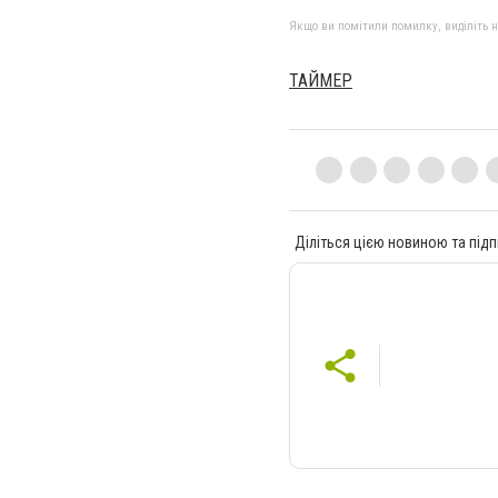
Якщо ви помітили помилку, виділіть нео
ТАЙМЕР
Діліться цією новиною та підп