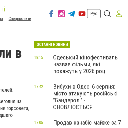
ті
Рус
ша
Спецпроєкти
ОСТАННІ НОВИНИ
ли в
Одеський кінофестиваль
18:15
назвав фільми, які
покажуть у 2026 році
Вибухи в Одесі 6 серпня:
17:42
телей.
місто атакують російські
"Бандеролі" -
сегодня на
ОНОВЛЮЄТЬСЯ
ия горсовета,
адшего
Продав канабіс майже за 7
17:05