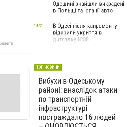
Одещині знайшли викрадені
в Польщі та Іспанії авто
В Одесі після капремонту
14:31
відкрили укриття в
дитсадку №88
 оцінити
ТОП НОВИНИ
Вибухи в Одеському
районі: внаслідок атаки
по транспортній
інфраструктурі
постраждало 16 людей
– ОНОВЛЮЄТЬСЯ