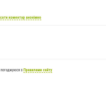
сати коментар анонімно
я погоджуюся з
Правилами сайту