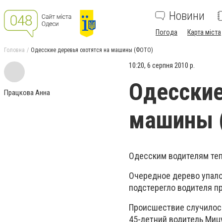
Новини
Погода
Карта міста
Головна
Одесские деревья охотятся на машины (ФОТО)
10:20, 6 серпня 2010 р.
Одесские
Працкова Анна
машины 
Одесским водителям тепе
Очередное дерево упало 
подстерегло водителя п
Происшествие случилось 
45-летний водитель Мицу