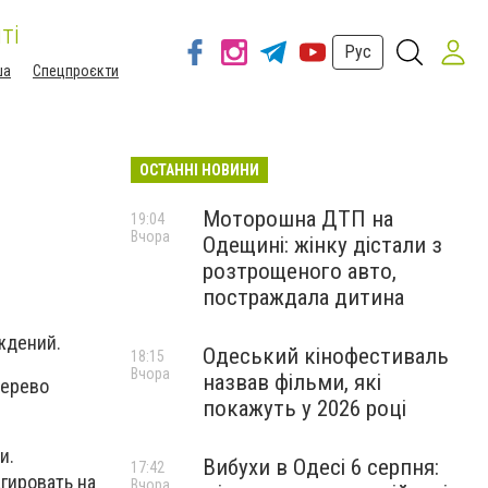
ті
Рус
ша
Спецпроєкти
ОСТАННІ НОВИНИ
Моторошна ДТП на
19:04
Вчора
Одещині: жінку дістали з
розтрощеного авто,
постраждала дитина
ждений.
Одеський кінофестиваль
18:15
Вчора
назвав фільми, які
дерево
покажуть у 2026 році
и.
Вибухи в Одесі 6 серпня:
17:42
гировать на
Вчора