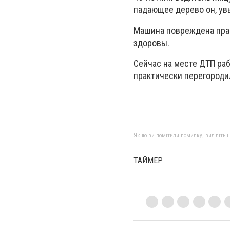
падающее дерево он, увы
Машина повреждена практ
здоровы.
Сейчас на месте ДТП раб
практически перегороди
Якщо ви помітили помилку, виділіть нео
ТАЙМЕР