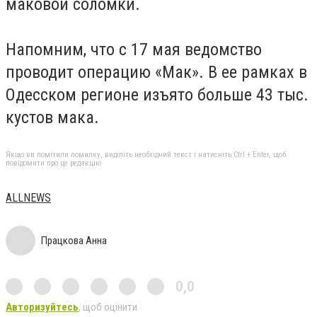
маковой соломки.
Напомним, что с 17 мая ведомство
проводит операцию «Мак». В ее рамках в
Одесском регионе изъято больше 43 тыс.
кустов мака.
Якщо ви помітили помилку, виділіть необхідний текст і натисніть Ctrl + Enter, щоб
повідомити про це редакцію
АLLNEWS
Працкова Анна
0,0
Авторизуйтесь
, щоб оцінити