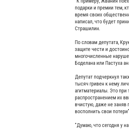
"К примеру, Жвания поех
подарки и премии тем, к
время своих общественн
написал, что будет прин
Страшилин.
По словам депутата, Кру
защите чести и достоинс
многочисленные нарушен
Боделана или Пастуха ан
Депутат подчеркнул так
тысяч гривен к нему лич
агитматериалы. Это при 
распространением их вв
вчистую, даже не заняв 
восполнить свои потери",
"Думаю, что сегодня у на