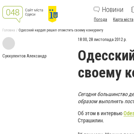
Новини
Погода
Карта міста
Головна
Одесский нардеп решил отомстить своему конкуренту
18:00, 28 листопада 2012 р.
Одесский
Суккулентов Александр
своему к
Сегодня большинство деп
образом выполнять пост
Об этом в интервью
Odes
Страшилин.