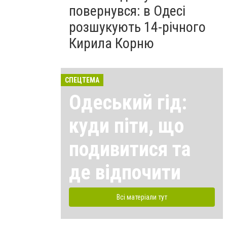
повернувся: в Одесі
розшукують 14-річного
Кирила Корню
СПЕЦТЕМА
Одеський гід:
куди піти, що
подивитися та
де відпочити
Всі матеріали тут