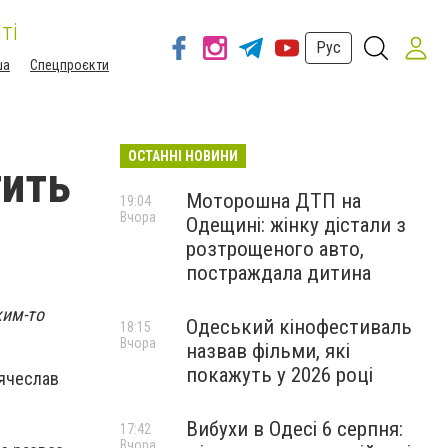
ті
Рус
ша
Спецпроєкти
ОСТАННІ НОВИНИ
тить
Моторошна ДТП на
19:04
Вчора
Одещині: жінку дістали з
розтрощеного авто,
постраждала дитина
ким-то
Одеський кінофестиваль
18:15
Вчора
назвав фільми, які
покажуть у 2026 році
Вячеслав
Вибухи в Одесі 6 серпня:
17:42
Вчора