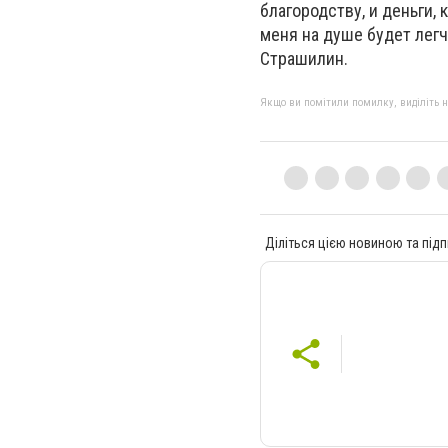
благородству, и деньги,
меня на душе будет лег
Страшилин.
Якщо ви помітили помилку, виділіть нео
Діліться цією новиною та підп