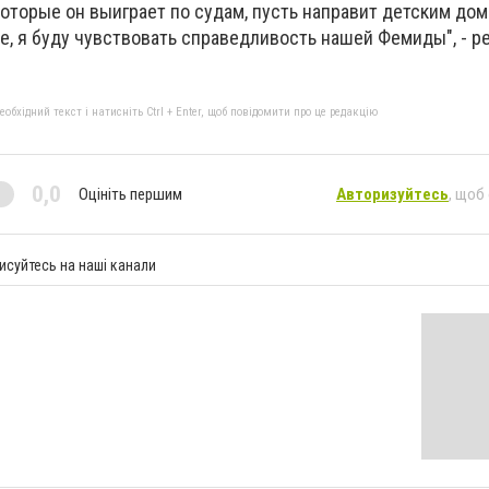
 которые он выиграет по судам, пусть направит детским дом
че, я буду чувствовать справедливость нашей Фемиды", - 
бхідний текст і натисніть Ctrl + Enter, щоб повідомити про це редакцію
0,0
Оцініть першим
Авторизуйтесь
, щоб
исуйтесь на наші канали