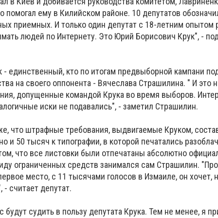
ал в Киев и добивается руководства комитетом, Лавриненк
то помогал ему в Килийском районе. 10 депутатов обозначи
ых приемных. И только один депутат с 18-летним опытом 
имать людей по Интернету. Это Юрий Борисович Крук", - по
к - единственный, кто по итогам предвыборной кампани под
тва на своего оппонента - Вячеслава Страшилина. " И это 
ия, допущенные командой Крука во время выборов. Интере
алогичные иски не подавались", - заметил Страшилин.
же, что штрафные требования, выдвигаемые Круком, соста
но и 50 тысяч к типографии, в которой печатались разобла
том, что все листовки были отпечатаны абсолютно официал
иду ограниченных средств занимался сам Страшилин. "Про
первое место, с 11 тысячами голосов в Измаиле, он хочет, 
 - считает депутат.
с будут судить в пользу депутата Крука. Тем не менее, я п