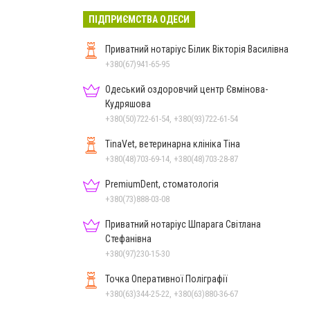
ПІДПРИЄМСТВА ОДЕСИ
Приватний нотаріус Білик Вікторія Василівна
+380(67)941-65-95
Одеський оздоровчий центр Євмінова-
Кудряшова
+380(50)722-61-54, +380(93)722-61-54
TinaVet, ветеринарна клініка Тіна
+380(48)703-69-14, +380(48)703-28-87
PremiumDent, стоматологія
+380(73)888-03-08
Приватний нотаріус Шпарага Світлана
Стефанівна
+380(97)230-15-30
Точка Оперативної Поліграфії
+380(63)344-25-22, +380(63)880-36-67