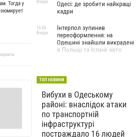
Вчора
ам. Тогда у
Одесі: де зробити найкращі
резюмирует
кадри
Інтерпол зупинив
15:05
Вчора
переоформлення: на
Одещині знайшли викрадені
в Польщі та Іспанії авто
 оцінити
ТОП НОВИНИ
Вибухи в Одеському
районі: внаслідок атаки
по транспортній
інфраструктурі
постраждало 16 людей