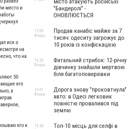
о развез
місто атакують російські
ли место и
"Бандеролі" -
работы
ОНОВЛЮЄТЬСЯ
дчеркнул
Продав канабіс майже за 7
17:05
Вчора
тисяч: одеситу загрожує до
ал иск о
10 років із конфіскацією
несмотря на
сно, что на
Фатальний стрибок: 12-річну
16:20
Вчора
дівчинку знайшли мертвою
біля багатоповерхівки
вляют 50
чающие его
Дорога знову "проковтнула"
16:01
ьно, а
Вчора
авто: в Одесі легковик
играв
повністю провалився під
наверное,
землю
ризываю его к
Топ-10 місць для селфі в
15:30