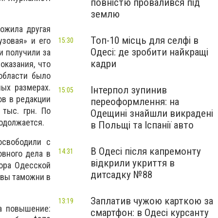
повністю провалився під
землю
ожила другая
Топ-10 місць для селфі в
узовая» и его
15:30
Одесі: де зробити найкращі
и получили за
кадри
оказания, что
области было
ных размерах.
Інтерпол зупинив
15:05
ов в редакции
переоформлення: на
 тыс. грн. По
Одещині знайшли викрадені
одолжается.
в Польщі та Іспанії авто
освободили с
В Одесі після капремонту
14:31
овного дела в
відкрили укриття в
рора Одесской
дитсадку №88
авы таможни в
Заплатив чужою карткою за
13:19
а повышение:
смартфон: в Одесі курсанту