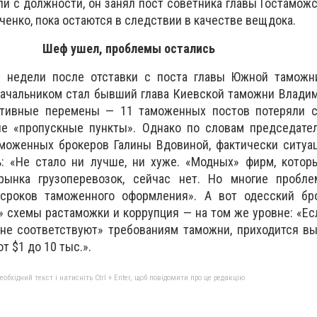
яли с должности, он занял пост советника главы Гостамож
ченко, пока остаются в следствии в качестве вещдока.
Шеф ушел, проблемы остались
е недели после отставки с поста главы Южной таможн
ачальником стал бывший глава Киевской таможни Владим
ативные перемены — 11 таможенных постов потеряли с
е «пропускные пункты». Однако по словам председате
аможенных брокеров Галины Вдовиной, фактически ситуа
: «Не стало ни лучше, ни хуже. «Модных» фирм, котор
ынка грузоперевозок, сейчас нет. Но многие пробле
 сроков таможенного оформления». А вот одесский бр
» схемы растаможки и коррупция — на том же уровне: «Е
«не соответствуют» требованиям таможни, приходится в
т $1 до 10 тыс.».
бхідний текст і натисніть Ctrl + Enter, щоб повідомити про це редакцію