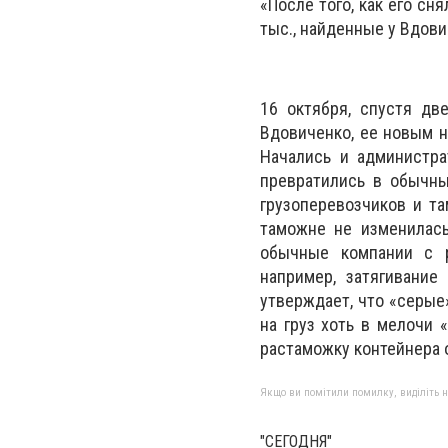
«После того, как его сн
тыс., найденные у Вдови
16 октября, спустя дв
Вдовиченко, ее новым н
Начались и администр
превратились в обычны
грузоперевозчиков и т
таможне не изменилась
обычные компании с р
например, затягивание
утверждает, что «серые
на груз хоть в мелочи 
растаможку контейнера о
Якщо ви помітили помилку, виділіть нео
"СЕГОДНЯ"