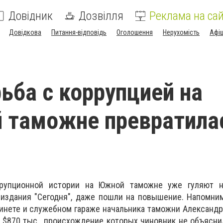
Довідник
Дозвілля
Реклама на сай
Довідкова
Питання-відповідь
Оголошення
Нерухомість
Афі
ьба с коррупцией на
 таможне превратила
ррупционной истории на Южной таможне уже гуляют н
издания "Сегодня", даже пошли на повышение. Напомним
абинете и служебном гараже начальника таможни Александ
$870 тыс., происхождение которых чиновник не объясни