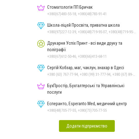
Стоматологія ПП Бричак
+380(67)483-55-18, +380(48)783-91-41
Школа-ліцей Просвіта, приватна школа
+380(97)227-12-39, +380(48)719-95-07, +380(48)719-95-06
Друкарня Успіх Принт - всі види друку та
поліграфії
+380(67)612-50-46, +380(66)413-68-11
Сергій Кобзар, маг, чаклун, знахар в Одесі
+380 (63) 767-77-94, +380 (99) 31-777-94, +380 (67) 89-777-94
БухПростір, Бухгалтерські та Управлінські
послуги
Есперанто, Esperanto Med, медичний центр
+380(48)705-77-55, +380(73)705-77-55
Додати підприємство