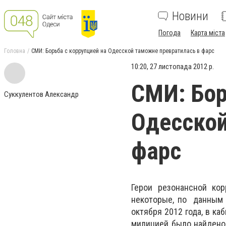
Новини
Погода
Карта міста
Головна
СМИ: Борьба с коррупцией на Одесской таможне превратилась в фарс
10:20, 27 листопада 2012 р.
СМИ: Бор
Суккулентов Александр
Одесской
фарс
Герои резонансной ко
некоторые, по данным 
октября 2012 года, в к
милицией было найдено 