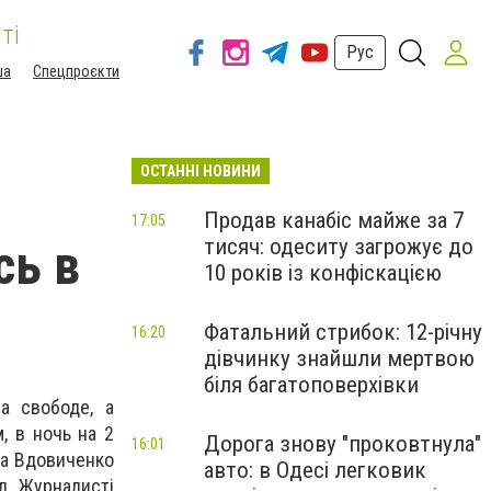
ті
Рус
ша
Спецпроєкти
ОСТАННІ НОВИНИ
Продав канабіс майже за 7
17:05
тисяч: одеситу загрожує до
сь в
10 років із конфіскацією
Фатальний стрибок: 12-річну
16:20
дівчинку знайшли мертвою
біля багатоповерхівки
а свободе, а
, в ночь на 2
Дорога знову "проковтнула"
16:01
ра Вдовиченко
авто: в Одесі легковик
л. Журналисті