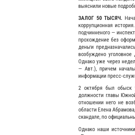
выяснили новые подробн
ЗАЛОГ 50 ТЫСЯЧ.
Нача
коррупционная история.
подчинненого — инспект
прохождение без оформ
деньги предназначалис
возбуждено уголовное 
Однако уже через недел
— Авт.), причем начал
информации пресс-служб
2 октября был обыск 
должности главы Южной 
отношении него не воз
области Елена Абрамова
скандале, по официальн
Однако наши источники