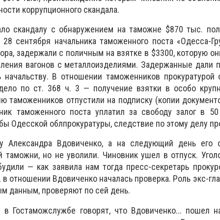
ости коррупционного скандала.
ло скандалу с обнаружением на таможне $870 тыс. пол
 28 сентября начальника таможенного поста «Одесса-Гр
ора, задержали с поличным на взятке в $3300, которую он
ления вагонов с металлоизделиями. Задержанные дали п
ь начальству. В отношении таможенников прокуратурой 
дело по ст. 368 ч. 3 — получение взятки в особо круп
ю таможенников отпустили на подписку (копии документ
ьник таможенного поста уплатил за свободу залог в 50
ы Одесской облпрокуратуры, следствие по этому делу пр
у Александра Вдовиченко, а на следующий день его 
таможни, но не уволили. Чиновник ушел в отпуск. Угол
будили — как заявила нам тогда пресс-секретарь проку
, в отношении Вдовиченко началась проверка. Роль экс-гл
ым данным, проверяют по сей день.
 в Гостаможслужбе говорят, что Вдовиченко... пошел н