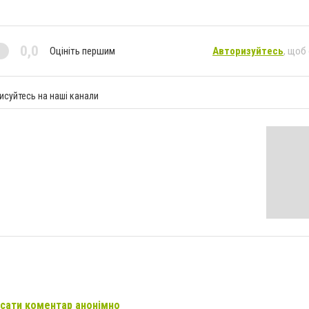
0,0
Оцініть першим
Авторизуйтесь
, щоб
исуйтесь на наші канали
сати коментар анонімно