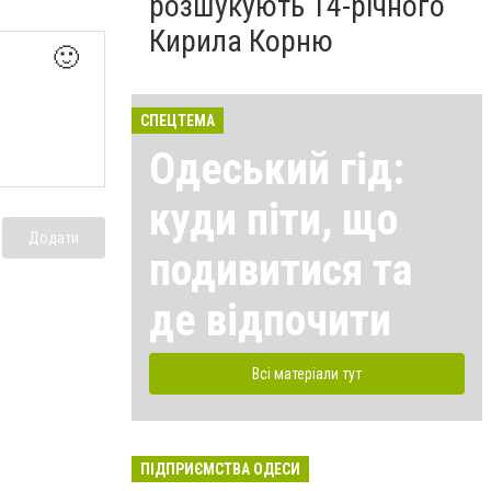
розшукують 14-річного
Кирила Корню
🙂
СПЕЦТЕМА
Одеський гід:
куди піти, що
Додати
подивитися та
де відпочити
Всі матеріали тут
ПІДПРИЄМСТВА ОДЕСИ