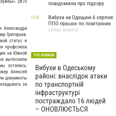
службы». $870
повідомили про підозру
Вибухи на Одещині 6 серпня:
12:52
ППО працює по повітряних
и Александра
силах ворога
ир Григорьев.
вой статус и
ля профсоюза
ция на Южной
ТОП НОВИНИ
ые вытесняли
мы остались:
Вибухи в Одеському
окер Алексей
районі: внаслідок атаки
сли документы
по транспортній
ыкладывать за
інфраструктурі
постраждало 16 людей
– ОНОВЛЮЄТЬСЯ