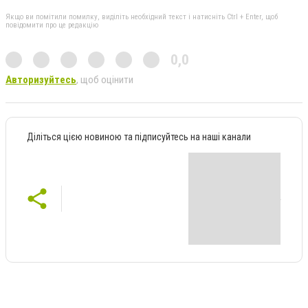
Якщо ви помітили помилку, виділіть необхідний текст і натисніть Ctrl + Enter, щоб
повідомити про це редакцію
0,0
Авторизуйтесь
, щоб оцінити
Діліться цією новиною та підписуйтесь на наші канали