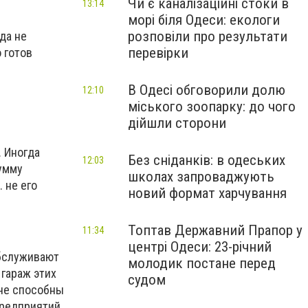
Чи є каналізаційні стоки в
13:14
морі біля Одеси: екологи
розповіли про результати
да не
перевірки
 готов
В Одесі обговорили долю
12:10
міського зоопарку: до чого
дійшли сторони
. Иногда
Без сніданків: в одеських
12:03
сумму
школах запроваджують
. не его
новий формат харчування
Топтав Державний Прапор у
11:34
центрі Одеси: 23-річний
бслуживают
молодик постане перед
 гараж этих
судом
 не способны
предприятий.