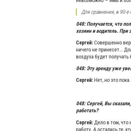
невозможно — ямы и бол
Для сравнения, в 90-е
048:
Получается, что по
хозяин и водитель. При э
Сергей:
Совершенно верн
ничего не принесет... До
воздуха будет получать 
048:
Эту аренду уже уве
Сергей:
Нет, но это пока
048:
Сергей, Вы сказали,
работать?
Сергей:
Дело в том, что 
работу. А остались те, к