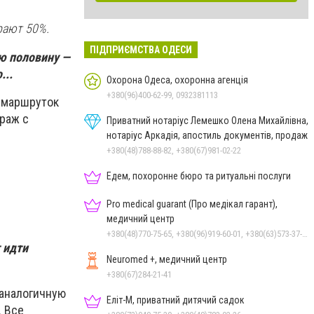
рают 50%.
ПІДПРИЄМСТВА ОДЕСИ
ую половину —
...
Охорона Одеса, охоронна агенція
+380(96)400-62-99, 0932381113
 маршруток
араж с
Приватний нотаріус Лемешко Олена Михайлівна,
нотаріус Аркадія, апостиль документів, продаж
+380(48)788-88-82, +380(67)981-02-22
Едем, похоронне бюро та ритуальні послуги
Pro medical guarant (Про медікал гарант),
медичний центр
+380(48)770-75-65, +380(96)919-60-01, +380(63)573-37-33
 идти
Neuromed +, медичний центр
+380(67)284-21-41
 аналогичную
Еліт-М, приватний дитячий садок
. Все