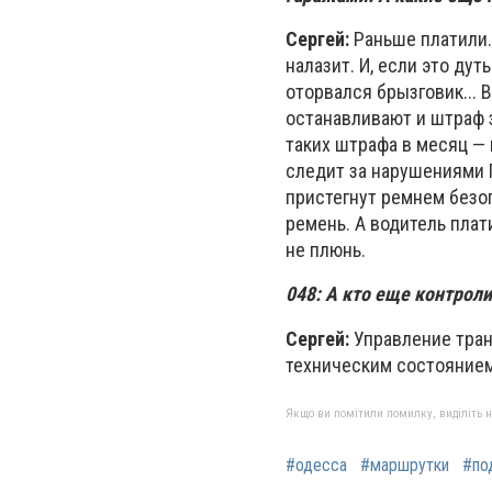
Сергей:
Раньше платили. 
налазит. И, если это дут
оторвался брызговик... В
останавливают и штраф 
таких штрафа в месяц — 
следит за нарушениями П
пристегнут ремнем безоп
ремень. А водитель плати
не плюнь.
048:
А кто еще контроли
Сергей:
Управление тран
техническим состоянием
Якщо ви помітили помилку, виділіть нео
#одесса
#маршрутки
#по