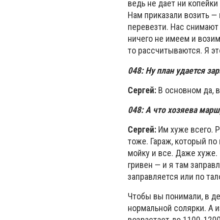
ведь не дает ни копейки
Нам приказали возить — 
перевезти. Нас снимают 
ничего не имеем и возим
то рассчитываются. Я эт
048:
Ну план удается за
Сергей:
В основном да, в
048:
А что хозяева марш
Сергей:
Им хуже всего. Р
тоже. Гараж, который п
мойку и все. Даже хуже.
гривен — и я там заправ
заправляется или по тало
Чтобы вы понимали, в де
нормальной солярки. А и
возрастает до 1100-1200