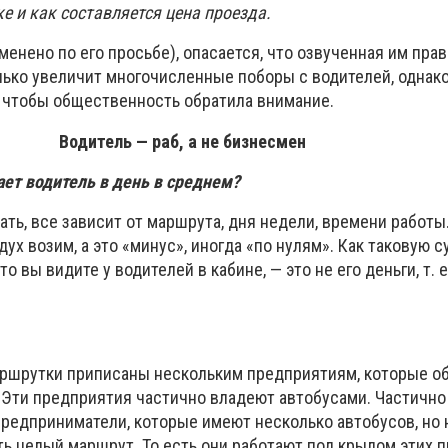
е и как составляется цена проезда.
менено по его просьбе), опасается, что озвученная им прав
лько увеличит многочисленные поборы с водителей, однако
ь, чтобы общественность обратила внимание.
Водитель — раб, а не бизнесмен
ает водитель в день в среднем?
ть, все зависит от маршрута, дня недели, времени работы
дух возим, а это «минус», иногда «по нулям». Как таковую 
о вы видите у водителей в кабине, — это не его деньги, т. е
ршрутки приписаны нескольким предприятиям, которые о
 Эти предприятия частично владеют автобусами. Частично
редприниматели, которые имеют несколько автобусов, но
ь целый маршрут. То есть они работают под крылом этих 