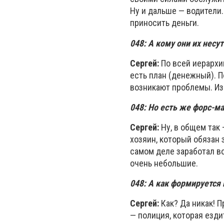
Ну и дальше — водители.
приносить деньги.
048: А кому они их несут
Сергей:
По всей иерархии
есть план (денежный). П
возникают проблемы. Из 
048:
Но есть же форс-ма
Сергей:
Ну, в общем так 
хозяин, который обязан 
самом деле заработал во
очень небольшие.
048:
А как формируется 
Сергей:
Как? Да никак! П
— полиция, которая езди