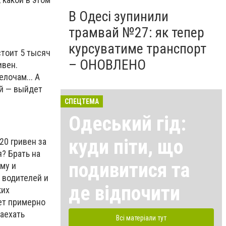
В Одесі зупинили
трамвай №27: як тепер
курсуватиме транспорт
стоит 5 тысяч
– ОНОВЛЕНО
ивен.
лочам... А
ай — выйдет
СПЕЦТЕМА
Одеський гід:
куди піти, що
20 гривен за
я? Брать на
подивитися та
ому и
т водителей и
де відпочити
ких
ает примерно
заехать
Всі матеріали тут