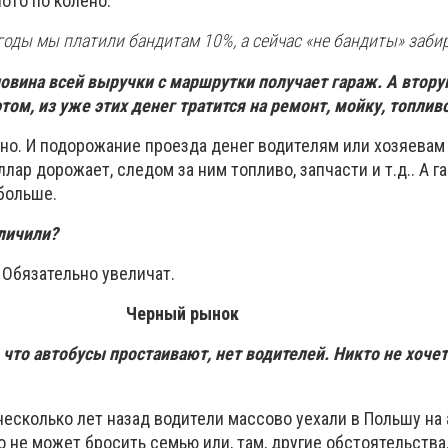
ото по колено.
 годы мы платили бандитам 10%, а сейчас «не бандиты» заби
ловина всей выручки с маршрутки получает гараж. А втор
том, из уже этих денег тратится на ремонт, мойку, топливо
о. И подорожание проезда денег водителям или хозяевам
ллар дорожает, следом за ним топливо, запчасти и т.д.. А г
больше.
личили?
. Обязательно увеличат.
Черный рынок
 что автобусы простаивают, нет водителей. Никто не хочет
несколько лет назад водители массово уехали в Польшу на
то не может бросить семью или, там, другие обстоятельства