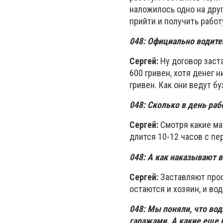
наложилось одно на дру
прийти и получить работ
048:
Официально водите
Сергей:
Ну договор заст
600 гривен, хотя денег н
гривен. Как они ведут б
048:
Сколько в день раб
Сергей:
Смотря какие ма
длится 10-12 часов с пе
048:
А как наказывают 
Сергей:
Заставляют прост
остаются и хозяин, и вод
048:
Мы поняли, что вод
гаражами. А какие еще 