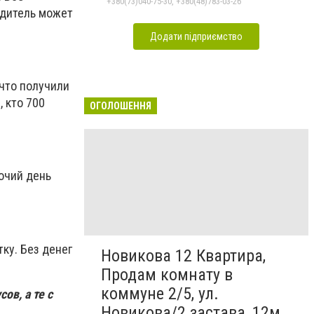
+380(73)040-75-30, +380(48)783-03-26
одитель может
Додати підприємство
что получили
, кто 700
ОГОЛОШЕННЯ
очий день
ку. Без денег
Новикова 12 Квартира,
Продам комнату в
коммуне 2/5, ул.
ов, а те с
Новикова/2 застава, 12м,