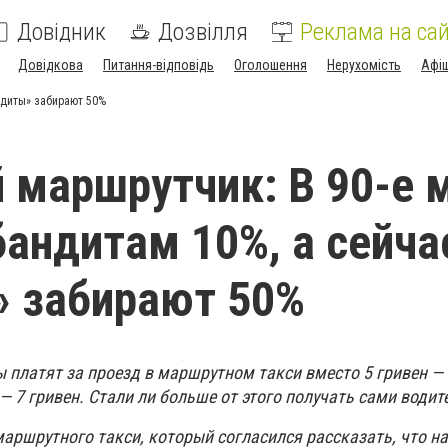
Довідник
Дозвілля
Реклама на сай
Довідкова
Питання-відповідь
Оголошення
Нерухомість
Афі
ндиты» забирают 50%
 маршрутчик: В 90-е 
бандитам 10%, а сейча
 забирают 50%
ы платят за проезд в маршрутном такси вместо 5 гривен —
— 7 гривен. Стали ли больше от этого получать сами водит
аршрутного такси, который согласился рассказать, что н