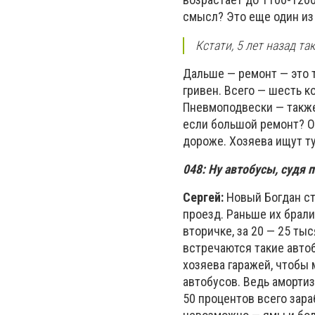
смысл? Это еще один из
Кстати, 5 лет назад т
Дальше — ремонт — это т
гривен. Всего — шесть ко
Пневмоподвески — также 
если большой ремонт? О
дороже. Хозяева ищут тур
048:
Ну автобусы, судя 
Сергей:
Новый Богдан ст
проезд. Раньше их брали
вторичке, за 20 — 25 тыс
встречаются такие автоб
хозяева гаражей, чтобы
автобусов. Ведь амортиз
50 процентов всего зараб