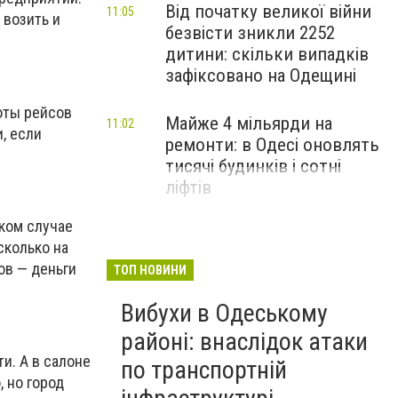
Від початку великої війни
11:05
 возить и
безвісти зникли 2252
дитини: скільки випадків
зафіксовано на Одещині
тоты рейсов
Майже 4 мільярди на
11:02
, если
ремонти: в Одесі оновлять
тисячі будинків і сотні
ліфтів
аком случае
сколько на
ов — деньги
ТОП НОВИНИ
Вибухи в Одеському
районі: внаслідок атаки
и. А в салоне
по транспортній
, но город