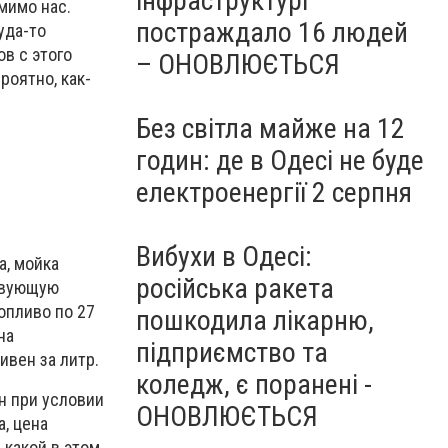
інфраструктурі
мимо нас.
постраждало 16 людей
уда-то
в с этого
– ОНОВЛЮЄТЬСЯ
роятно, как-
Без світла майже на 12
годин: де в Одесі не буде
електроенергії 2 серпня
Вибухи в Одесі:
а, мойка
російська ракета
ствующую
опливо по 27
пошкодила лікарню,
на
підприємство та
ивен за литр.
коледж, є поранені -
н при условии
ОНОВЛЮЄТЬСЯ
, цена
 какой в этом