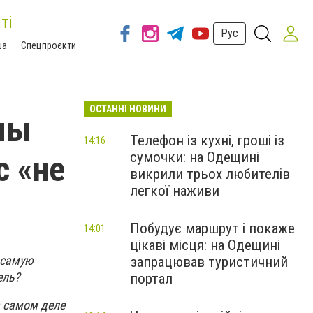
ті
Рус
ша
Спецпроєкти
ОСТАННІ НОВИНИ
мы
Телефон із кухні, гроші із
14:16
сумочки: на Одещині
с «не
викрили трьох любителів
легкої наживи
Побудує маршрут і покаже
14:01
цікаві місця: на Одещині
 самую
запрацював туристичний
ель?
портал
а самом деле