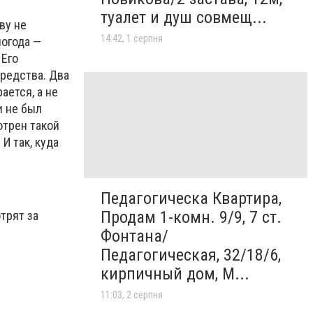
туалет и душ совмещ...
ву не
14:42, 1 серпня
погода —
 Его
редства. Два
ается, а не
и не был
отрен такой
И так, куда
Педагогическа Квартира,
Продам 1-комн. 9/9, 7 ст.
трят за
Фонтана/
Педагогическая, 32/18/6,
кирпичный дом, М...
11:03, 2 серпня