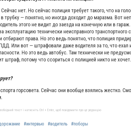
Сейчас нет. Но сейчас полиция требует такого, что на голо
ь в трубку — понятно, но иногда доходит до маразма. Вот не
одитель этого не видит до заезда на конечную или в гараж.
за эксплуатацию технически неисправного транспортного с
и отбирают права. Но это ведь понятно, что полиция придир
ДД. Или вот — штрафовали даже водителя за то, что ехал 
асности. Но это ведь автобус. Там технически не предусм
т штраф, потому что ссориться с полицией никто не хочет. 
рует?
спорта горсовета. Сейчас они вообще взялись жестко. Смо
.
бхідний текст і натисніть Ctrl + Enter, щоб повідомити про це редакцію
дорожание
#интервью
#водитель
#поборы