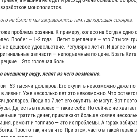
 заработков монополистов.
акого не было и мы заправлялись там, где хорошая солярка.
оже проблема хозяина. К примеру, колесо на Богдан одно 
лес. Пробег — 1-2 года... Летит сцепление — это 7 тысяч гр
не дешевое удовольствие. Регулярно летит. И далее по ме
ригинальные запчасти — неподъемные по цене. Брать Кит
ецкие... Это головная боль...
по внешнему виду, лепят из чего возможно.
оит 53 тысячи долларов. Его окупить невозможно даже по 
 в лизинг. Уже несколько лет это невозможно. Что остаетс
яч долларов. Люди по 7 лет его окупить не могут. Вот поэт
усы. Да, есть в гаражах — такие себе. Но сейчас не хватае
 меньше тратить денег, привлекают больше хозяев несколь
ация, ремонт и топливо — это их проблемы. А гараж забир
отка. Просто так, ни за что. При этом, часто в такой гараж 