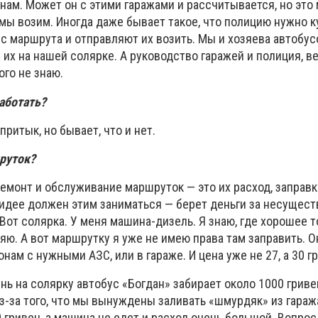
 нам. Может он с этими гаражами и рассчитывается, но это 
мы возим. Иногда даже бывает такое, что полицию нужно к
с маршрута и отправляют их возить. Мы и хозяева автобусо
 их на нашей солярке. А руководство гаражей и полиция, ве
ого не знаю.
работать?
притык, но бывает, что и нет.
руток?
емонт и обслуживание маршруток — это их расход, заправк
о идее должен этим заниматься — берет деньги за несуще
 Вот солярка. У меня машина-дизель. Я знаю, где хорошее т
ляю. А вот маршрутку я уже не имею права там заправить. О
нам с нужными АЗС, или в гараже. И цена уже не 27, а 30 гр
нь на солярку автобус «Богдан» забирает около 1000 гриве
з-за того, что мы вынуждены заливать «шмурдяк» из гаража
 гривен, а машина не едет и расход очень большой. Вопрос,