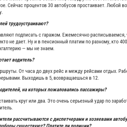
гое. Сейчас процентов 30 автобусов простаивает. Любой в
у.
лей трудоустраивают?
авляют подписать с гаражом. Ежемесячно расписываемся, 
икто не дает. Ну и в пенсионный платим по разному, кто 400
ухгалтерию — мы не знаем.
отает водитель?
ршруты. От часа до двух рейс и между рейсами отдых. Раб
рерывами. Выходишь в 5, возвращаешься в 12.
водителей, на которых пожаловались пассажиры?
аивать круг или два. Это очень серьезный удар по заработ
итель.
ители рассчитываются с диспетчерами и хозяевами автобус
поборы существуют? Платите ли полиции?