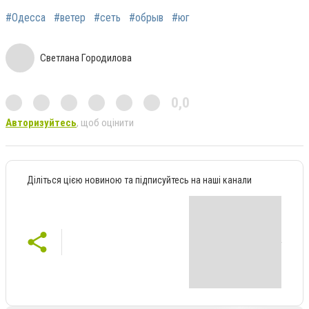
#Одесса
#ветер
#сеть
#обрыв
#юг
Светлана Городилова
0,0
Авторизуйтесь
, щоб оцінити
Діліться цією новиною та підписуйтесь на наші канали