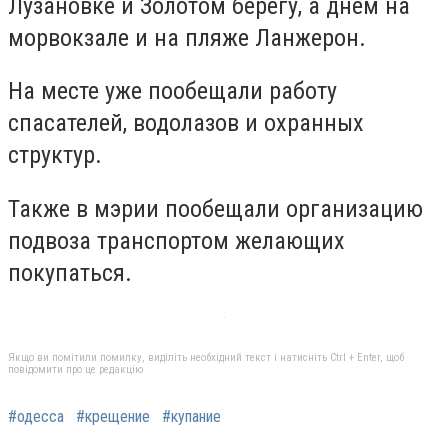
Лузановке и Золотом берегу, а днем на
морвокзале и на пляже Ланжерон.
На месте уже пообещали работу
спасателей, водолазов и охранных
структур.
Также в мэрии пообещали организацию
подвоза транспортом желающих
покупаться.
Якщо ви помітили помилку, виділіть необхідний текст і натисніть Ctrl + Enter, щоб
повідомити про це редакцію
#одесса
#крещение
#купание