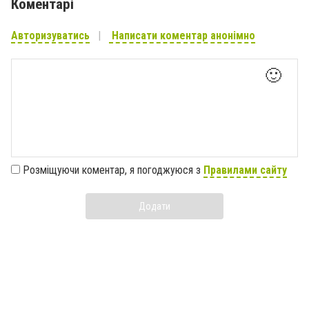
Коментарі
Авторизуватись
Написати коментар анонімно
🙂
Розміщуючи коментар, я погоджуюся з
Правилами сайту
Додати