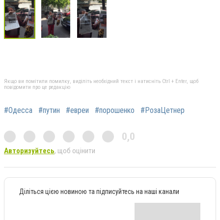
Якщо ви помітили помилку, виділіть необхідний текст і натисніть Ctrl + Enter, щоб
повідомити про це редакцію
#Одесса
#путин
#евреи
#порошенко
#РозаЦетнер
0,0
Авторизуйтесь
, щоб оцінити
Діліться цією новиною та підписуйтесь на наші канали