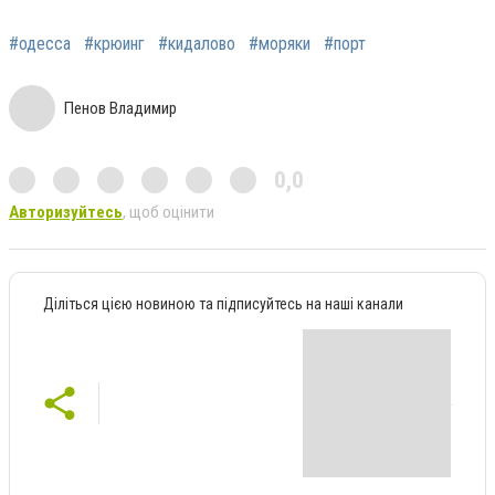
#одесса
#крюинг
#кидалово
#моряки
#порт
Пенов Владимир
0,0
Авторизуйтесь
, щоб оцінити
Діліться цією новиною та підписуйтесь на наші канали