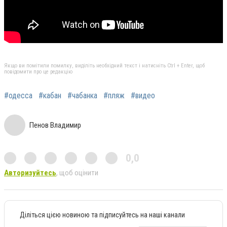
Якщо ви помітили помилку, виділіть необхідний текст і натисніть Ctrl + Enter, щоб
повідомити про це редакцію
#одесса
#кабан
#чабанка
#пляж
#видео
Пенов Владимир
0,0
Авторизуйтесь
, щоб оцінити
Діліться цією новиною та підписуйтесь на наші канали