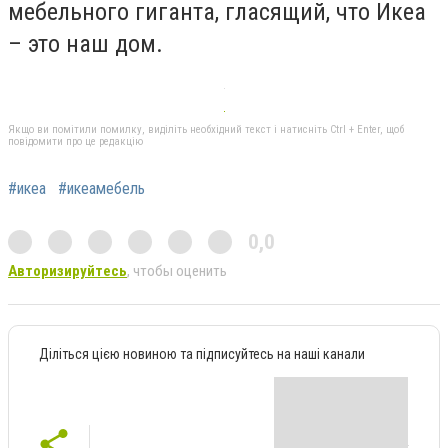
мебельного гиганта, гласящий, что Икеа
– это наш дом.
Якщо ви помітили помилку, виділіть необхідний текст і натисніть Ctrl + Enter, щоб
повідомити про це редакцію
#икеа
#икеамебель
0,0
Авторизируйтесь
, чтобы оценить
Діліться цією новиною та підписуйтесь на наші канали