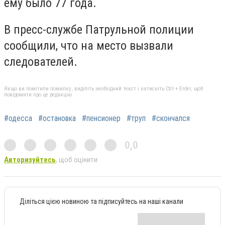
ему было 77 года.
В пресс-службе Патрульной полиции
сообщили, что на место вызвали
следователей.
Якщо ви помітили помилку, виділіть необхідний текст і натисніть Ctrl + Enter, щоб
повідомити про це редакцію
#одесса
#остановка
#пенсионер
#труп
#скончался
0,0
Авторизуйтесь
, щоб оцінити
Діліться цією новиною та підписуйтесь на наші канали