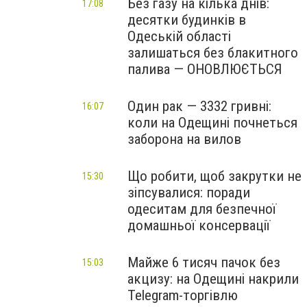
Без газу на кілька днів:
17:08
десятки будинків в
Одеській області
залишаться без блакитного
палива — ОНОВЛЮЄТЬСЯ
Один рак — 3332 гривні:
16:07
коли на Одещині почнеться
заборона на вилов
Що робити, щоб закрутки не
15:30
зіпсувалися: поради
одеситам для безпечної
домашньої консервації
Майже 6 тисяч пачок без
15:03
акцизу: на Одещині накрили
Telegram-торгівлю