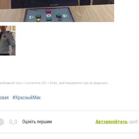
бхідний текст і натисніть Ctrl + Enter, щоб повідомити про це редакцію
овая
#КрасныйМак
0,0
Оцініть першим
Авторизуйтесь
, щоб