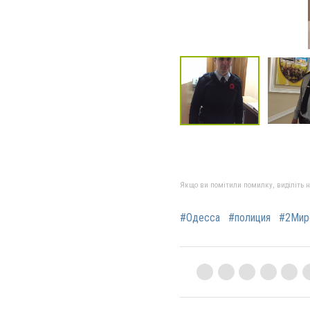
Якщо ви помітили помилку, виділіть нео
#Одесса
#полиция
#2Мир