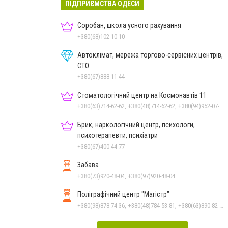
ПІДПРИЄМСТВА ОДЕСИ
Соробан, школа усного рахування
+380(68)102-10-10
Автоклімат, мережа торгово-сервісних центрів,
СТО
+380(67)888-11-44
Стоматологічний центр на Космонавтів 11
+380(63)714-62-62, +380(48)714-62-62, +380(94)952-07-77, +380(48)795-77-77
Брик, наркологічний центр, психологи,
психотерапевти, психіатри
+380(67)400-44-77
Забава
+380(73)920-48-04, +380(97)920-48-04
Поліграфічний центр "Магістр"
+380(98)878-74-36, +380(48)784-53-81, +380(63)890-82-36