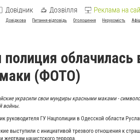
Довідник
Дозвілля
Реклама на сай
Довідкова
Питання-відповідь
Оголошення
Нерухомість
Афі
 полиция облачилась 
маки (ФОТО)
ейские украсили свои мундиры красными маками - символо
й войны.
ик руководителя ГУ Нацполиции в Одесской области Русла
ские выступили с инициативой трезвого отношения к стра
и жертвам нацистского террора.