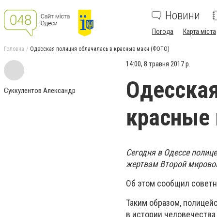
Новини
Погода
Карта міста
Головна
Одесская полиция облачилась в красные маки (ФОТО)
14:00, 8 травня 2017 р.
Одесская
Суккулентов Александр
красные 
Сегодня в Одессе полиц
жертвам Второй мирово
Об этом сообщил советн
Таким образом, полицей
в истории человечества 