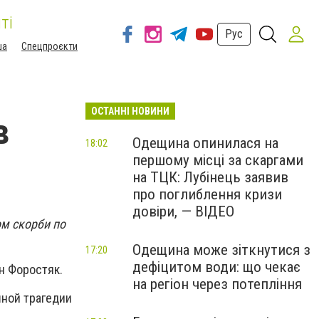
ті
Рус
ша
Спецпроєкти
ОСТАННІ НОВИНИ
в
Одещина опинилася на
18:02
першому місці за скаргами
на ТЦК: Лубінець заявив
про поглиблення кризи
довіри, — ВІДЕО
м скорби по
Одещина може зіткнутися з
17:20
дефіцитом води: що чекає
н Форостяк.
на регіон через потепління
шной трагедии