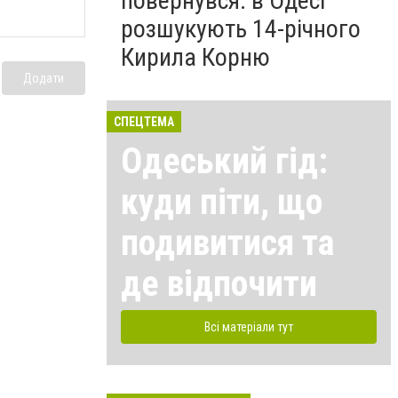
повернувся: в Одесі
розшукують 14-річного
Кирила Корню
Додати
СПЕЦТЕМА
Одеський гід:
куди піти, що
подивитися та
де відпочити
Всі матеріали тут