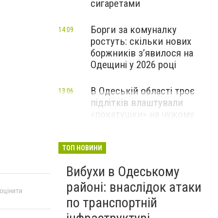
сигаретами
Борги за комуналку
14:09
ростуть: скільки нових
боржників з’явилося на
Одещині у 2026 році
В Одеській області троє
13:06
підлітків влаштували
«покатушки» на чужому
скутері: чим усе закінчилося
ТОП НОВИНИ
Вибухи в Одеському
районі: внаслідок атаки
 оцінити
по транспортній