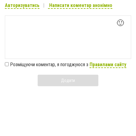
Авторизуватись
Написати коментар анонімно
🙂
Розміщуючи коментар, я погоджуюся з
Правилами сайту
Додати