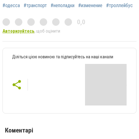
#одесса
#транспорт
#неполадки
#изменение
#троллейбус
0,0
Авторизуйтесь
, щоб оцінити
Діліться цією новиною та підписуйтесь на наші канали
Коментарі