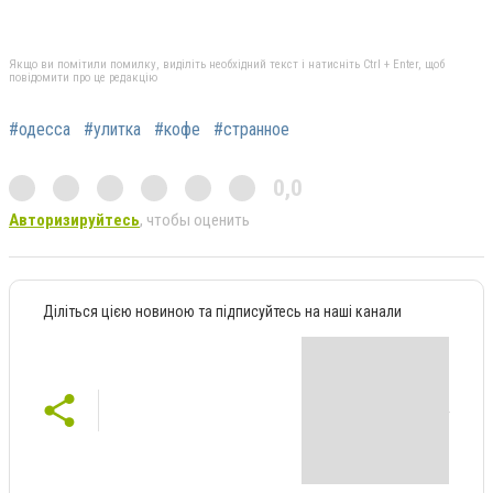
Якщо ви помітили помилку, виділіть необхідний текст і натисніть Ctrl + Enter, щоб
повідомити про це редакцію
#одесса
#улитка
#кофе
#странное
0,0
Авторизируйтесь
, чтобы оценить
Діліться цією новиною та підписуйтесь на наші канали