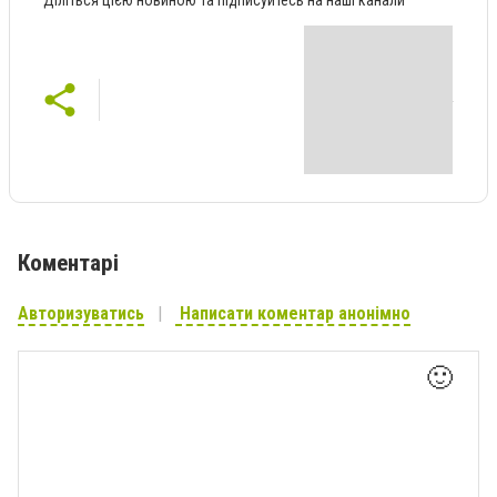
Діліться цією новиною та підписуйтесь на наші канали
Коментарі
Авторизуватись
Написати коментар анонімно
🙂