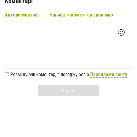
Коментарі
Авторизуватись
Написати коментар анонімно
🙂
Розміщуючи коментар, я погоджуюся з
Правилами сайту
Додати