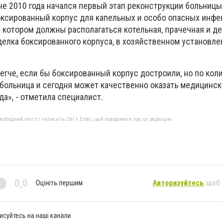
не 2010 года начался первый этап реконструкции больницы
ксированный корпус для капельных и особо опасных инфе
 котором должны располагаться котельная, прачечная и де
делка боксированного корпуса, в хозяйственном установл
егче, если бы боксированный корпус достроили, но по кол
 больница и сегодня может качественно оказать медицинс
да», - отметила специалист.
бхідний текст і натисніть Ctrl + Enter, щоб повідомити про це редакцію
0,0
Оцініть першим
Авторизуйтесь
, щоб
исуйтесь на наші канали