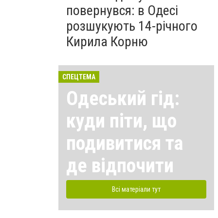
повернувся: в Одесі
розшукують 14-річного
Кирила Корню
СПЕЦТЕМА
Одеський гід:
куди піти, що
подивитися та
де відпочити
Всі матеріали тут