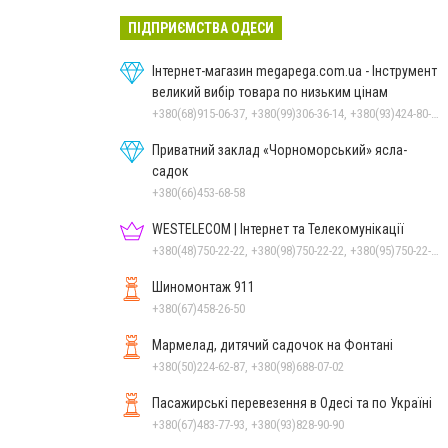
ПІДПРИЄМСТВА ОДЕСИ
Інтернет-магазин megapega.com.ua - Інструмент
великий вибір товара по низьким цінам
+380(68)915-06-37, +380(99)306-36-14, +380(93)424-80-19
Приватний заклад «Чорноморський» ясла-
садок
+380(66)453-68-58
WESTELECOM | Інтернет та Телекомунікації
+380(48)750-22-22, +380(98)750-22-22, +380(95)750-22-22, +380(73)750-22-22
Шиномонтаж 911
+380(67)458-26-50
Мармелад, дитячий садочок на Фонтані
+380(50)224-62-87, +380(98)688-07-02
Пасажирські перевезення в Одесі та по Україні
+380(67)483-77-93, +380(93)828-90-90