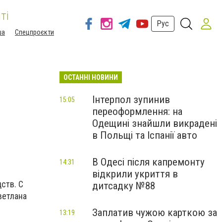
ті
Рус
ша
Спецпроєкти
ОСТАННІ НОВИНИ
Інтерпол зупинив
15:05
переоформлення: на
Одещині знайшли викрадені
в Польщі та Іспанії авто
В Одесі після капремонту
14:31
відкрили укриття в
ств. С
дитсадку №88
ветлана
Заплатив чужою карткою за
13:19