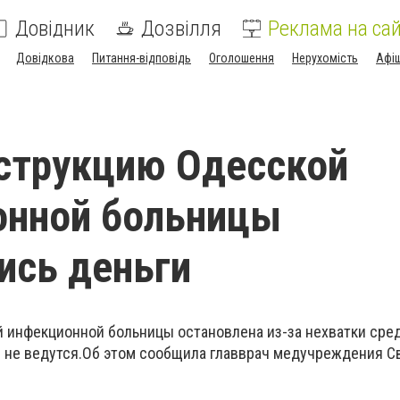
Довідник
Дозвілля
Реклама на сай
Довідкова
Питання-відповідь
Оголошення
Нерухомість
Афі
струкцию Одесской
онной больницы
ись деньги
 инфекционной больницы остановлена из-за нехватки сред
ы не ведутся.Об этом сообщила главврач медучреждения С