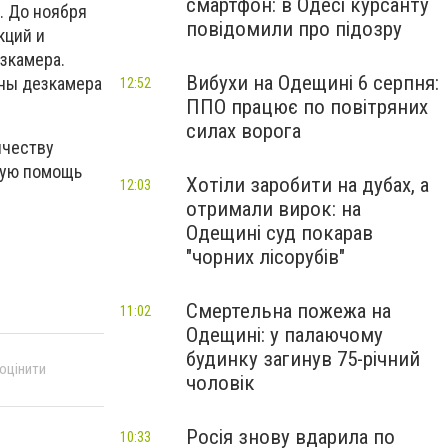
смартфон: в Одесі курсанту
. До ноября
повідомили про підозру
кций и
зкамера.
Вибухи на Одещині 6 серпня:
ены дезкамера
12:52
ППО працює по повітряних
силах ворога
ичеству
кую помощь
Хотіли заробити на дубах, а
12:03
отримали вирок: на
Одещині суд покарав
"чорних лісорубів"
Смертельна пожежа на
11:02
Одещині: у палаючому
будинку загинув 75-річний
 оцінити
чоловік
Росія знову вдарила по
10:33