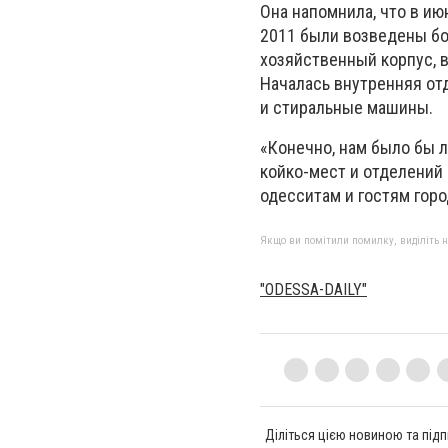
Она напомнила, что в ию
2011 были возведены бо
хозяйственный корпус, в
Началась внутренняя от
и стиральные машины.
«Конечно, нам было бы л
койко-мест и отделений
одесситам и гостям горо
Якщо ви помітили помилку, виділіть нео
"ODESSA-DAILY"
Діліться цією новиною та підп