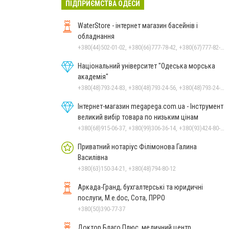
ПІДПРИЄМСТВА ОДЕСИ
WaterStore - інтернет магазин басейнів і
обладнання
+380(44)502-01-02, +380(66)777-78-42, +380(67)777-82-19, +380(67)890-80-80, +380(73)890-80-80, +380(44)502-01-03
Національний університет "Одеська морська
академія"
+380(48)793-24-83, +380(48)793-24-56, +380(48)793-24-52, +380(48)793-16-94, +380(96)758-18-58, +380(48)793-16-91, +380(48)793-16-94, +380(48)793-16-72
Інтернет-магазин megapega.com.ua - Інструмент
великий вибір товара по низьким цінам
+380(68)915-06-37, +380(99)306-36-14, +380(93)424-80-19
Приватний нотаріус Філімонова Галина
Василівна
+380(63)150-34-21, +380(48)794-80-12
Аркада-Гранд, бухгалтерські та юридичні
послуги, M.e.doc, Сота, ПРРО
+380(50)390-77-37
Доктор Благо Плюс, медичний центр