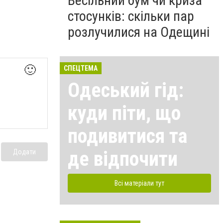
Весільний бум чи криза
стосунків: скільки пар
розлучилися на Одещині
🙂
СПЕЦТЕМА
Одеський гід:
куди піти, що
подивитися та
де відпочити
Додати
Всі матеріали тут