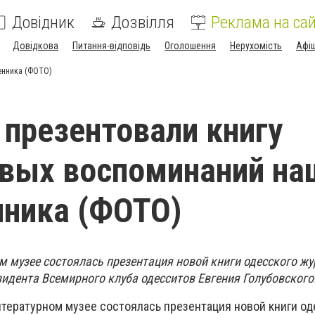
Довідник
Дозвілля
Реклама на сай
Довідкова
Питання-відповідь
Оголошення
Нерухомість
Афі
енника (ФОТО)
 презентовали книгу
вых воспоминаний на
нника (ФОТО)
м музее состоялась презентация новой книги одесского жу
зидента Всемирного клуба одесситов Евгения Голубовского
итературном музее состоялась презентация новой книги од