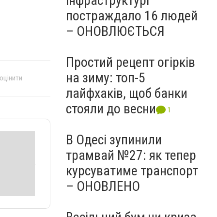
інфраструктурі
постраждало 16 людей
– ОНОВЛЮЄТЬСЯ
Простий рецепт огірків
на зиму: топ-5
 оцінити
лайфхаків, щоб банки
стояли до весни
1
В Одесі зупинили
трамвай №27: як тепер
курсуватиме транспорт
– ОНОВЛЕНО