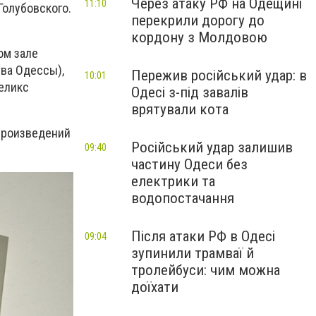
Через атаку РФ на Одещині
11:10
Голубовского.
перекрили дорогу до
кордону з Молдовою
ом зале
ва Одессы),
Пережив російський удар: в
10:01
Феликс
Одесі з-під завалів
врятували кота
 произведений
Російський удар залишив
09:40
частину Одеси без
електрики та
водопостачання
Після атаки РФ в Одесі
09:04
зупинили трамваї й
тролейбуси: чим можна
доїхати