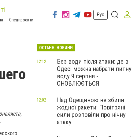
ті
Рус
ша
Спецпроєкти
ОСТАННІ НОВИНИ
Без води після атаки: де в
12:12
Одесі можна набрати питну
шего
воду 9 серпня -
ОНОВЛЮЄТЬСЯ
Над Одещиною не збили
12:02
жодної ракети: Повітряні
рналиста,
сили розповіли про нічну
.
атаку
есского