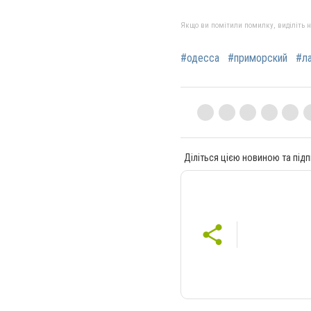
Якщо ви помітили помилку, виділіть нео
#одесса
#приморский
#л
Діліться цією новиною та підп