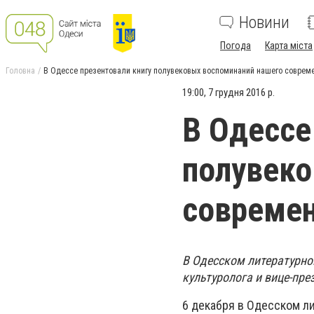
Новини
Погода
Карта міста
Головна
В Одессе презентовали книгу полувековых воспоминаний нашего соврем
19:00, 7 грудня 2016 р.
В Одессе
полувеко
совреме
В Одесском литературно
культуролога и вице-пре
6 декабря в Одесском л