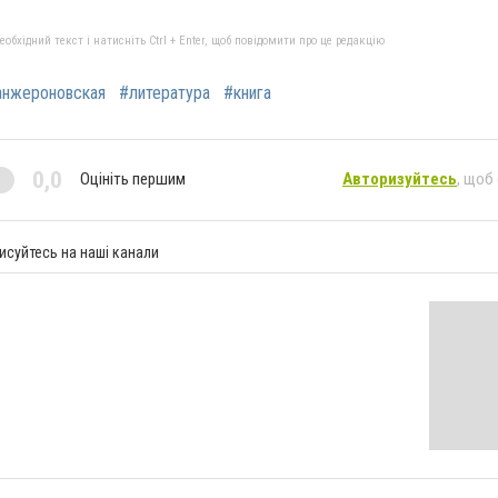
бхідний текст і натисніть Ctrl + Enter, щоб повідомити про це редакцію
анжероновская
#литература
#книга
0,0
Оцініть першим
Авторизуйтесь
, щоб
исуйтесь на наші канали