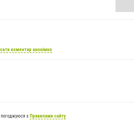
сати коментар анонімно
я погоджуюся з
Правилами сайту