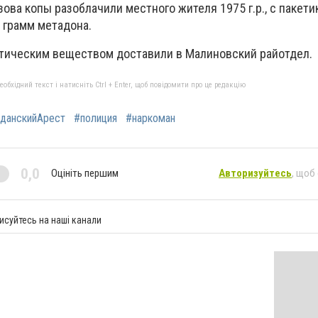
ва копы разоблачили местного жителя 1975 г.р., с пакетик
 грамм метадона.
тическим веществом доставили в Малиновский райотдел.
бхідний текст і натисніть Ctrl + Enter, щоб повідомити про це редакцію
данскийАрест
#полиция
#наркоман
0,0
Оцініть першим
Авторизуйтесь
, щоб
исуйтесь на наші канали