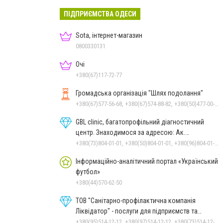
ПІДПРИЄМСТВА ОДЕСИ
Sota, інтернет-магазин
0800330131
Очі
+380(67)117-72-77
Громадська організація "Шлях подолання"
+380(67)577-56-68, +380(67)574-88-82, +380(50)477-00-04, +380(67)500-38-00, +380(99)756-00-09
GBL clinic, багатопрофільний діагностичний
центр. Знаходимося за адресою: Ак.
Заболотного, 26
+380(73)804-01-01, +380(50)804-01-01, +380(96)804-01-01
Інформаційно-аналітичний портал «Український
футбол»
+380(44)570-62-50
ТОВ "Санітарно-профілактична компанія
Ліквідатор" - послуги для підприємств та
населення
+380(95)514-12-12, +380(97)514-12-12, +380(73)514-12-12