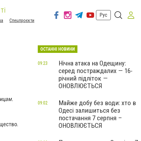
ті
Рус
ша
Спецпроєкти
ОСТАННІ НОВИНИ
Нічна атака на Одещину:
09:23
серед постраждалих — 16-
річний підліток —
ОНОВЛЮЄТЬСЯ
лицам.
Майже добу без води: хто в
09:02
Одесі залишиться без
постачання 7 серпня –
щество.
ОНОВЛЮЄТЬСЯ