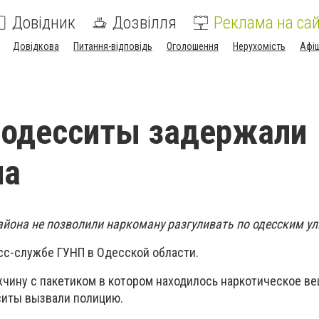
Довідник
Дозвілля
Реклама на сай
Довідкова
Питання-відповідь
Оголошення
Нерухомість
Афі
 одесситы задержали
на
йона не позволили наркоману разгуливать по одесским у
сс-службе ГУНП в Одесской области.
чину с пакетиком в котором находилось наркотическое ве
ситы вызвали полицию.