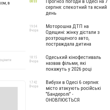
Прогноз погоди в Одесі на 7
08:03
ом, в
серпня: спекотний та ясний
день
Моторошна ДТП на
19:04
Вчора
Одещині: жінку дістали з
розтрощеного авто,
постраждала дитина
Одеський кінофестиваль
18:15
 оцінити
Вчора
назвав фільми, які
покажуть у 2026 році
Вибухи в Одесі 6 серпня:
17:42
Вчора
місто атакують російські
"Бандеролі" -
ОНОВЛЮЄТЬСЯ