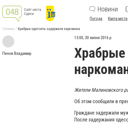
Новини
Погода
Карта міста
Головна
Храбрые одесситы задержали наркомана
15:00, 30 липня 2016 р.
Храбрые
Пенов Владимир
наркома
Жители Малиновского ра
Об этом сообщили в пре
Граждане задержали муж
После задержания одес