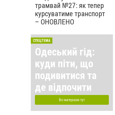
трамвай №27: як тепер
курсуватиме транспорт
– ОНОВЛЕНО
СПЕЦТЕМА
Одеський гід:
куди піти, що
подивитися та
де відпочити
Всі матеріали тут