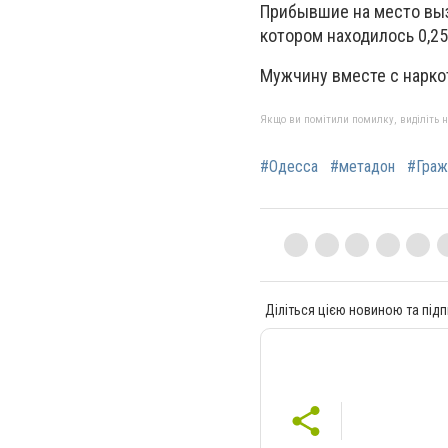
Прибывшие на место вызо
котором находилось 0,25
Мужчину вместе с нарко
Якщо ви помітили помилку, виділіть нео
#Одесса
#метадон
#Граж
Діліться цією новиною та підп