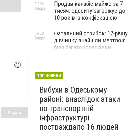
Продав канабіс майже за 7
17:05
Вчора
тисяч: одеситу загрожує до
10 років із конфіскацією
Фатальний стрибок: 12-річну
16:20
Вчора
дівчинку знайшли мертвою
біля багатоповерхівки
🙂
ТОП НОВИНИ
Вибухи в Одеському
районі: внаслідок атаки
по транспортній
Додати
інфраструктурі
постраждало 16 людей